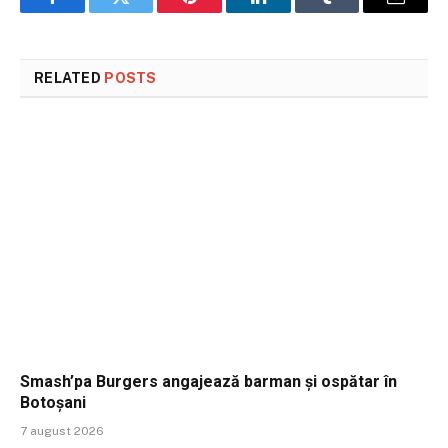
Facebook
Twitter
Pinterest
LinkedIn
Tumblr
Email
RELATED
POSTS
Smash’pa Burgers angajează barman și ospătar în
Botoșani
7 august 2026