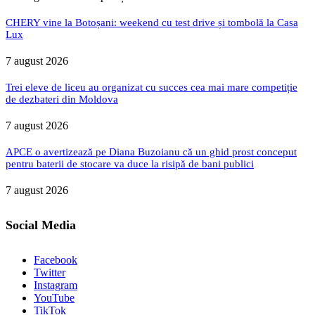
CHERY vine la Botoșani: weekend cu test drive și tombolă la Casa
Lux
7 august 2026
Trei eleve de liceu au organizat cu succes cea mai mare competiție
de dezbateri din Moldova
7 august 2026
APCE o avertizează pe Diana Buzoianu că un ghid prost conceput
pentru baterii de stocare va duce la risipă de bani publici
7 august 2026
Social Media
Facebook
Twitter
Instagram
YouTube
TikTok