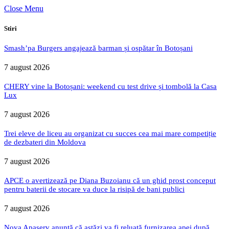
Close Menu
Stiri
Smash’pa Burgers angajează barman și ospătar în Botoșani
7 august 2026
CHERY vine la Botoșani: weekend cu test drive și tombolă la Casa
Lux
7 august 2026
Trei eleve de liceu au organizat cu succes cea mai mare competiție
de dezbateri din Moldova
7 august 2026
APCE o avertizează pe Diana Buzoianu că un ghid prost conceput
pentru baterii de stocare va duce la risipă de bani publici
7 august 2026
Nova Apaserv anunță că astăzi va fi reluată furnizarea apei după