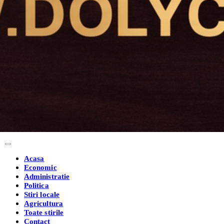
Acasa
Economic
Administratie
Politica
Stiri locale
Agricultura
Toate stirile
Contact