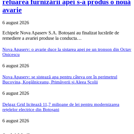
reluarea furnizării apei s-a produs o nouă
avarie
6 august 2026
Echipele Nova Apaserv S.A. Botoșani au finalizat lucrările de
remediere a avariei produse la conducta…
Nova Apaserv: o avarie duce la sistarea apei pe un tronson din Octav
Onicescu
6 august 2026
Nova Apaserv: se sistează apa pentru câteva ore în perimetrul
Bucovina, Kogălniceanu, Primăverii și Aleea Școlii
6 august 2026
Delgaz Grid licitează 11,7 milioane de lei pentru modernizarea
rețelelor electrice din Botoșani
6 august 2026