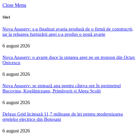
Close Menu
Stiri
Nova Apaserv: s-a finalizat avaria produsă de o firmă de construcții,
iar la reluarea furnizării apei s-a produs o nouă avarie
6 august 2026
Nova Apaserv: o avarie duce la sistarea apei pe un tronson din Octav
Onicescu
6 august 2026
Nova Apaserv: se sistează apa pentru câteva ore în perimetrul
Bucovina, Kogălniceanu, Primăverii și Aleea Școlii
6 august 2026
Delgaz Grid licitează 11,7 milioane de lei pentru modernizarea
rețelelor electrice din Botoșani
6 august 2026