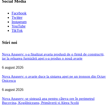
Social Media
Facebook
Twitter
Instagram
YouTube
TikTok
Stiri noi
Nova Apaserv: s-a finalizat avaria produsă de o firmă de construcții,
iar la reluarea furnizării apei s-a produs o nouă avarie
6 august 2026
Nova Apaserv: o avarie duce la sistarea apei pe un tronson din Octav
Onicescu
6 august 2026
Nova Apaserv: se sistează apa pentru câteva ore în perimetrul
Bucovina, Kogălniceanu, Primăverii și Aleea Școlii