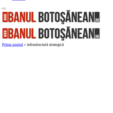
Prima pagină
»
infrastructură strategică