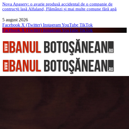
Nova Apaserv: o avarie produsă accidental de o companie de
contrucții lasă Alfaland, Flămânzi și mai multe comune fără apă
5 august 2026
Facebook
X (Twitter)
Instagram
YouTube
TikTok
Facebook
X (Twitter)
Instagram
YouTube
TikTok