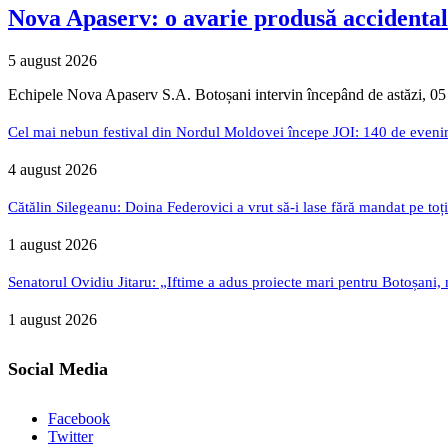
Nova Apaserv: o avarie produsă accidental
5 august 2026
Echipele Nova Apaserv S.A. Botoșani intervin începând de astăzi, 05
Cel mai nebun festival din Nordul Moldovei începe JOI: 140 de evenime
4 august 2026
Cătălin Silegeanu: Doina Federovici a vrut să-i lase fără mandat pe toț
1 august 2026
Senatorul Ovidiu Jitaru: „Iftime a adus proiecte mari pentru Botoșani, n
1 august 2026
Social Media
Facebook
Twitter