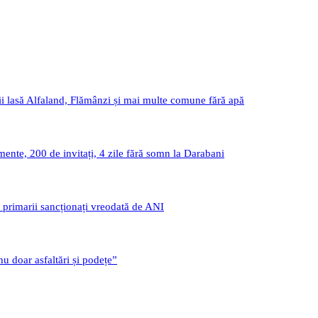
i lasă Alfaland, Flămânzi și mai multe comune fără apă
nte, 200 de invitați, 4 zile fără somn la Darabani
i primarii sancționați vreodată de ANI
u doar asfaltări și podețe”