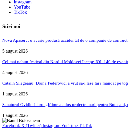
Instagram
YouTube
TikTok
Stiri noi
Nova Apaserv: o avarie produsă accidental de o companie de contrucți
5 august 2026
Cel mai nebun festival din Nordul Moldovei începe JOI: 140 de evenime
4 august 2026
Cătălin Silegeanu: Doina Federovici a vrut să-i lase fără mandat pe toț
1 august 2026
Senatorul Ovidiu Jitaru: „Iftime a adus proiecte mari pentru Botoșani, n
1 august 2026
Facebook
X (Twitter)
Instagram
YouTube
TikTok