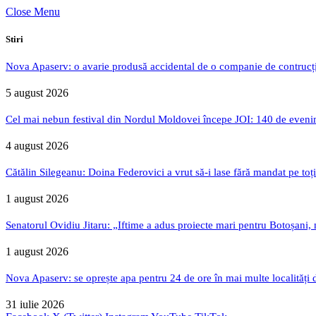
Close Menu
Stiri
Nova Apaserv: o avarie produsă accidental de o companie de contrucți
5 august 2026
Cel mai nebun festival din Nordul Moldovei începe JOI: 140 de evenime
4 august 2026
Cătălin Silegeanu: Doina Federovici a vrut să-i lase fără mandat pe toț
1 august 2026
Senatorul Ovidiu Jitaru: „Iftime a adus proiecte mari pentru Botoșani, n
1 august 2026
Nova Apaserv: se oprește apa pentru 24 de ore în mai multe localități 
31 iulie 2026