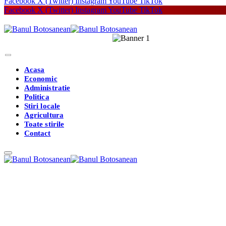
Facebook
X (Twitter)
Instagram
YouTube
TikTok
Facebook
X (Twitter)
Instagram
YouTube
TikTok
Acasa
Economic
Administratie
Politica
Stiri locale
Agricultura
Toate stirile
Contact