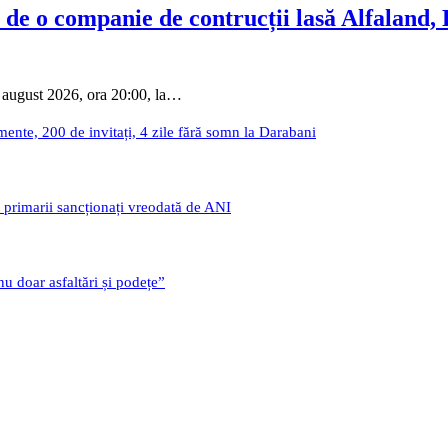
 de o companie de contrucții lasă Alfaland,
 august 2026, ora 20:00, la…
nte, 200 de invitați, 4 zile fără somn la Darabani
i primarii sancționați vreodată de ANI
u doar asfaltări și podețe”