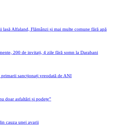
i lasă Alfaland, Flămânzi și mai multe comune fără apă
nte, 200 de invitați, 4 zile fără somn la Darabani
i primarii sancționați vreodată de ANI
u doar asfaltări și podețe”
din cauza unei avarii