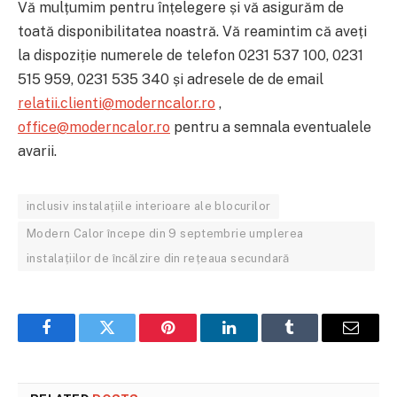
Vă mulțumim pentru înțelegere și vă asigurăm de
toată disponibilitatea noastră. Vă reamintim că aveți
la dispoziție numerele de telefon 0231 537 100, 0231
515 959, 0231 535 340 și adresele de de email
relatii.clienti@moderncalor.ro
,
office@moderncalor.ro
pentru a semnala eventualele
avarii.
inclusiv instalațiile interioare ale blocurilor
Modern Calor începe din 9 septembrie umplerea
instalațiilor de încălzire din rețeaua secundară
Facebook
Twitter
Pinterest
LinkedIn
Tumblr
Email