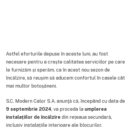
Astfel eforturile depuse în aceste luni, au fost
necesare pentru a crește calitatea serviciilor pe care
le furnizăm și sperăm, ca în acest nou sezon de
încălzire, să reușim să aducem confortul în casele cât
mai multor botoșăneni.
S.C. Modern Calor S.A. anunţă că, începând cu data de
9
septembrie 202
4
, va proceda la
umplerea
instalațiilor de încălzire
din rețeaua secundară,
inclusiv instalațiile interioare ale blocurilor.