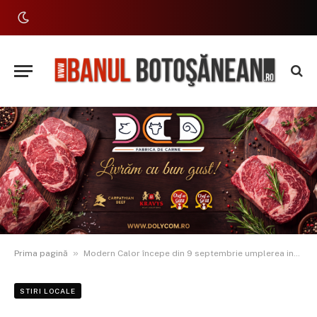
»
Prima pagină
Modern Calor începe din 9 septembrie umplerea instalațiilor de încălzire din rețeaua secundară, inclusiv instalațiile interioare ale blocurilor
STIRI LOCALE