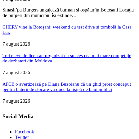
Smash’pa Burgers angajează barman și ospătar în Botoșani Locația
de burgeri din municipiu își extinde…
CHERY vine la Botoșani: weekend cu test drive și tombolă la Casa
Lux
7 august 2026
Trei eleve de liceu au organizat cu succes cea mai mare competiție
de dezbateri din Moldova
7 august 2026
APCE o avertizează pe Diana Buzoianu că un ghid prost conceput
pentru baterii de stocare va duce la risipă de bani publici
7 august 2026
Social Media
Facebook
Twitter