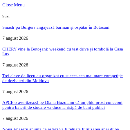
Close Menu
Stiri
Smash’pa Burgers angajează barman și ospătar în Botoșani
7 august 2026
CHERY vine la Botoșani: weekend cu test drive și tombolă la Casa
Lux
7 august 2026
Trei eleve de liceu au organizat cu succes cea mai mare competiție
de dezbateri din Moldova
7 august 2026
APCE o avertizează pe Diana Buzoianu că un ghid prost conceput
pentru baterii de stocare va duce la risipă de bani publici
7 august 2026
Nova Apaserv anunță că astăzi va fi reluată furnizarea apei după