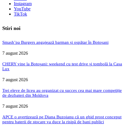
Instagram
YouTube
TikTok
Stiri noi
Smash’pa Burgers angajează barman și ospătar în Botoșani
7 august 2026
CHERY vine la Botoșani: weekend cu test drive și tombolă la Casa
Lux
7 august 2026
Trei eleve de liceu au organizat cu succes cea mai mare competiție
de dezbateri din Moldova
7 august 2026
APCE o avertizează pe Diana Buzoianu că un ghid prost conceput
pentru baterii de stocare va duce la risipă de bani publici