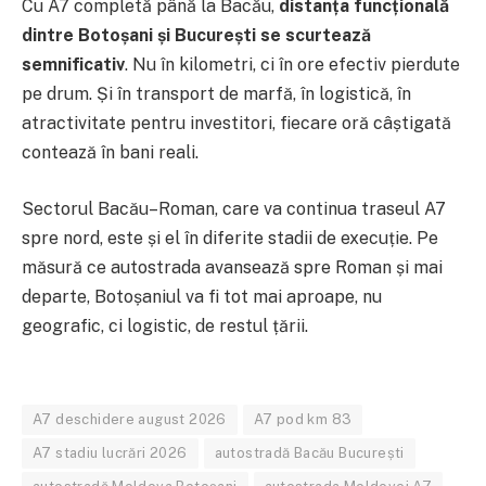
Cu A7 completă până la Bacău,
distanța funcțională
dintre Botoșani și București se scurtează
semnificativ
. Nu în kilometri, ci în ore efectiv pierdute
pe drum. Și în transport de marfă, în logistică, în
atractivitate pentru investitori, fiecare oră câștigată
contează în bani reali.
Sectorul Bacău–Roman, care va continua traseul A7
spre nord, este și el în diferite stadii de execuție. Pe
măsură ce autostrada avansează spre Roman și mai
departe, Botoșaniul va fi tot mai aproape, nu
geografic, ci logistic, de restul țării.
A7 deschidere august 2026
A7 pod km 83
A7 stadiu lucrări 2026
autostradă Bacău București