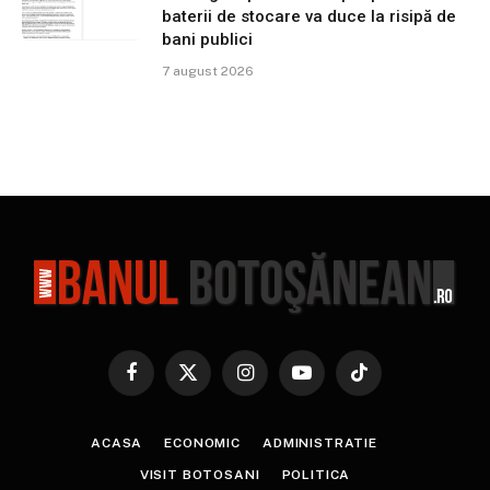
baterii de stocare va duce la risipă de
bani publici
7 august 2026
Facebook
X
Instagram
YouTube
TikTok
(Twitter)
ACASA
ECONOMIC
ADMINISTRATIE
VISIT BOTOSANI
POLITICA