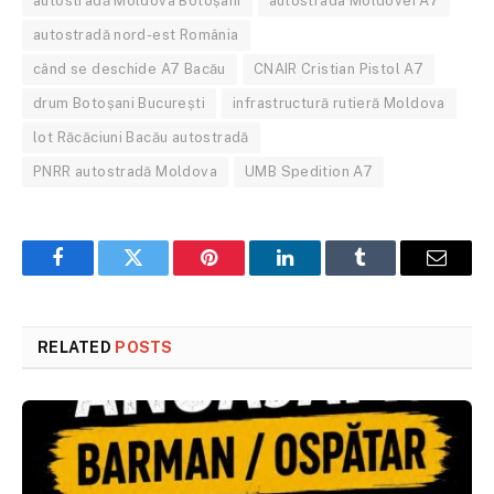
autostradă Moldova Botoșani
autostrada Moldovei A7
autostradă nord-est România
când se deschide A7 Bacău
CNAIR Cristian Pistol A7
drum Botoșani București
infrastructură rutieră Moldova
lot Răcăciuni Bacău autostradă
PNRR autostradă Moldova
UMB Spedition A7
Facebook
Twitter
Pinterest
LinkedIn
Tumblr
Email
RELATED
POSTS