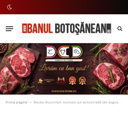
»
Prima pagină
Bacău-București, exclusiv pe autostradă din august 2026. UMB Spedition recuperează întârzierile după ploi