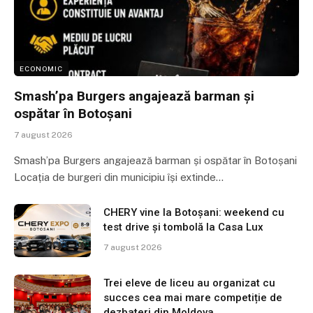
ECONOMIC
Smash’pa Burgers angajează barman și
ospătar în Botoșani
7 august 2026
Smash’pa Burgers angajează barman și ospătar în Botoșani
Locația de burgeri din municipiu își extinde…
CHERY vine la Botoșani: weekend cu
test drive și tombolă la Casa Lux
7 august 2026
Trei eleve de liceu au organizat cu
succes cea mai mare competiție de
dezbateri din Moldova