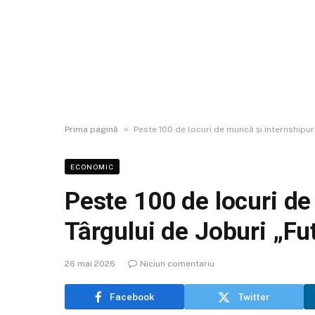
»
Prima pagină
Peste 100 de locuri de muncă și internshipuri
ECONOMIC
Peste 100 de locuri de
Târgului de Joburi „F
26 mai 2026
Niciun comentariu
Facebook
Twitter