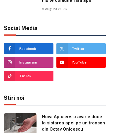
multe comune fără apă
5 august 2026
Social Media
Facebook
Twitter
Instagram
YouTube
TikTok
Stiri noi
Nova Apaserv: o avarie duce
la sistarea apei pe un tronson
din Octav Onicescu