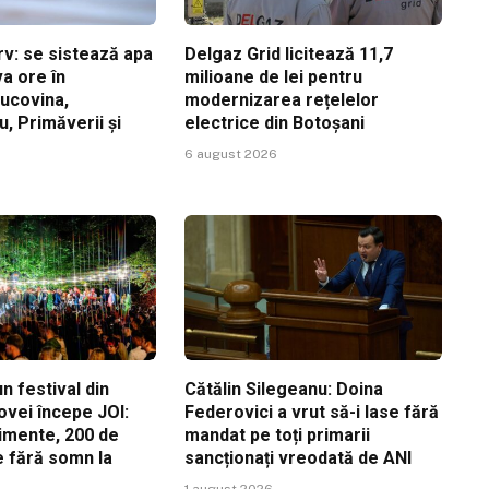
v: se sistează apa
Delgaz Grid licitează 11,7
a ore în
milioane de lei pentru
Bucovina,
modernizarea rețelelor
, Primăverii și
electrice din Botoșani
6 august 2026
n festival din
Cătălin Silegeanu: Doina
ovei începe JOI:
Federovici a vrut să-i lase fără
imente, 200 de
mandat pe toți primarii
ile fără somn la
sancționați vreodată de ANI
1 august 2026