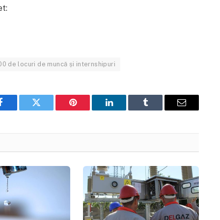
t:
0 de locuri de muncă și internshipuri
Facebook
Twitter
Pinterest
LinkedIn
Tumblr
Email