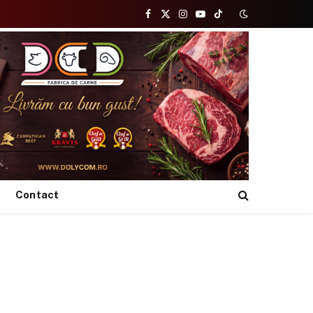
Facebook
X
Instagram
YouTube
TikTok
(Twitter)
Contact