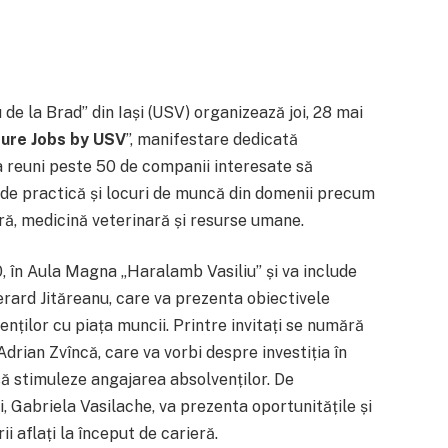
u de la Brad” din Iași (USV) organizează joi, 28 mai
ure Jobs by USV
”, manifestare dedicată
va reuni peste 50 de companii interesate să
i de practică și locuri de muncă din domenii precum
ară, medicină veterinară și resurse umane.
0, în Aula Magna „Haralamb Vasiliu” și va include
Gerard Jităreanu, care va prezenta obiectivele
nților cu piața muncii. Printre invitați se numără
rian Zvîncă, care va vorbi despre investiția în
 să stimuleze angajarea absolvenților. De
, Gabriela Vasilache, va prezenta oportunitățile și
ii aflați la început de carieră.