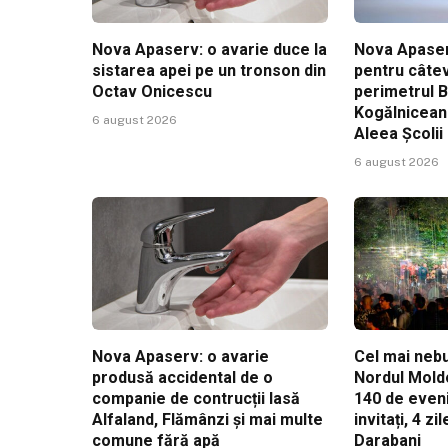
Nova Apaserv: o avarie duce la
Nova Apaser
sistarea apei pe un tronson din
pentru câtev
Octav Onicescu
perimetrul 
Kogălniceanu
6 august 2026
Aleea Școlii
6 august 2026
Nova Apaserv: o avarie
Cel mai nebu
produsă accidental de o
Nordul Mold
companie de contrucții lasă
140 de even
Alfaland, Flămânzi și mai multe
invitați, 4 z
comune fără apă
Darabani