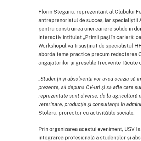
Florin Stegariu, reprezentant al Clubului F
antreprenoriatul de succes, iar specialiștii
pentru construirea unei cariere solide în dom
interactiv intitulat „Primii pași în carieră: c
Workshopul va fi susținut de specialistul HR
aborda teme practice precum redactarea CV
angajatorilor și greșelile frecvente făcute d
„
Studenții și absolvenții vor avea ocazia să i
prezente, să depună CV-uri și să afle care s
reprezentate sunt diverse, de la agricultură 
veterinare, producție și consultanță în admin
Stoleru, prorector cu activitățile sociale.
Prin organizarea acestui eveniment, USV Iași
integrarea profesională a studenților și abso