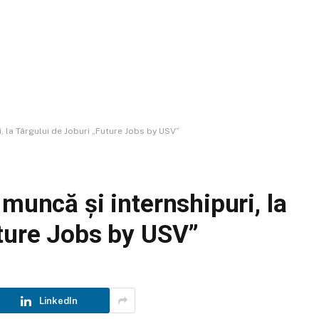
, la Târgului de Joburi „Future Jobs by USV”
 muncă și internshipuri, la
uture Jobs by USV”
LinkedIn