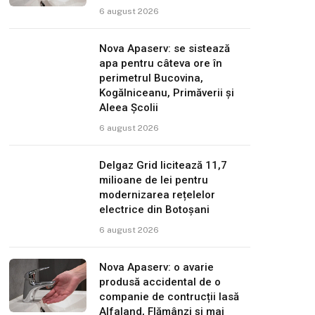
6 august 2026
Nova Apaserv: se sistează
apa pentru câteva ore în
perimetrul Bucovina,
Kogălniceanu, Primăverii și
Aleea Școlii
6 august 2026
Delgaz Grid licitează 11,7
milioane de lei pentru
modernizarea rețelelor
electrice din Botoșani
6 august 2026
Nova Apaserv: o avarie
produsă accidental de o
companie de contrucții lasă
Alfaland, Flămânzi și mai