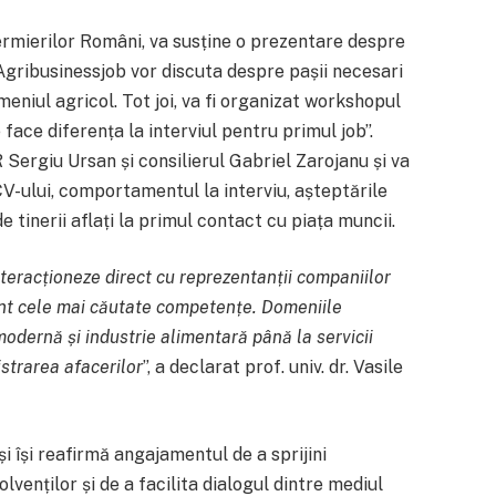
ermierilor Români, va susține o prezentare despre
 Agribusinessjob vor discuta despre pașii necesari
eniul agricol. Tot joi, va fi organizat workshopul
e face diferența la interviul pentru primul job”.
 Sergiu Ursan și consilierul Gabriel Zarojanu și va
-ului, comportamentul la interviu, așteptările
e tinerii aflați la primul contact cu piața muncii.
nteracționeze direct cu reprezentanții companiilor
unt cele mai căutate competențe. Domeniile
modernă și industrie alimentară până la servicii
istrarea afacerilor
”, a declarat prof. univ. dr. Vasile
 își reafirmă angajamentul de a sprijini
lvenților și de a facilita dialogul dintre mediul