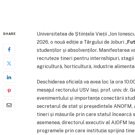
Universitatea de Științele Vieții „Ion Ionesc
SHARE
2026, o nouă ediție a Târgului de Joburi „
Fut
studenților și absolvenților. Manifestarea 
recruteze tineri pentru internshipuri, stagi
agricultură, horticultură, industrie aliment
Deschiderea oficială va avea loc la ora 10:0
mesajul rectorului USV Iași, prof. univ. dr. 
evenimentului și importanța conectării stude
secretarul de stat și președintele ANOFM, Ad
tineri și măsurile prin care statul încearcă
asemenea, directorul executiv al AJOFM Iași
programele prin care instituția sprijină tiner