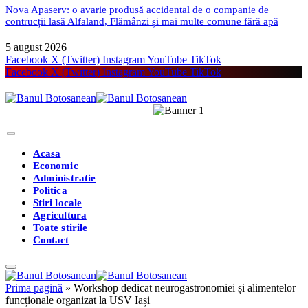
Nova Apaserv: o avarie produsă accidental de o companie de
contrucții lasă Alfaland, Flămânzi și mai multe comune fără apă
5 august 2026
Facebook
X (Twitter)
Instagram
YouTube
TikTok
Facebook
X (Twitter)
Instagram
YouTube
TikTok
Acasa
Economic
Administratie
Politica
Stiri locale
Agricultura
Toate stirile
Contact
Prima pagină
»
Workshop dedicat neurogastronomiei și alimentelor
funcționale organizat la USV Iași