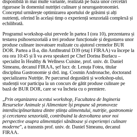
disponibilă în mai multe variante, realizată pe baza unor cercetări
riguroase în domeniul nutriției culinare și neurogastronomiei.
Conceptul urmărește optimizarea aportului de grăsimi și alți
nutrienți, oferind în același timp o experiență senzorială complexă și
echilibrată.
Programul workshop-ului prevede în partea I (ora 10), prezentarea și
testarea psihosenzorială a trei produse funcționale și degustarea unor
produse culinare inovatoare realizate cu ajutorul cremelor BUR
DOR. Partea a II-a, din Amfiteatrul D39 (etaj I FIRAA) va începe la
ora ora 10:45 și îi va avea speakeri pe Chef Dorina Burlacu –
specialist în Healthy & Wellness Cuisine, prof. univ. dr. Daniel
Simeanu, decanul FIRAA, șef lucr. dr. Lenuța Fotea, titular
disciplina Gastronomie și drd. ing. Cosmin Andronache, doctorand
specializarea Nutriție. Pe parcursul degustării și workshop-ului,
studenții vor participa la un concurs de gătit produse culinare pe
bază de BUR DOR, care se va încheia cu o premiere.
„
Prin organizarea acestui workshop, Facultatea de Ingineria
Resurselor Animale și Alimentare își propune să promoveze
interdisciplinaritatea dintre știința alimentului, nutriție, gastronomie
și cercetarea senzorială, contribuind la dezvoltarea unor noi
perspective asupra alimentației sănătoase și experienței culinare
moderne
”, a transmis prof. univ. dr. Daniel Simeanu, decanul
FIRAA.