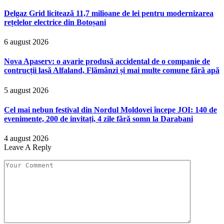
Delgaz Grid licitează 11,7 milioane de lei pentru modernizarea
rețelelor electrice din Botoșani
6 august 2026
Nova Apaserv: o avarie produsă accidental de o companie de
contrucții lasă Alfaland, Flămânzi și mai multe comune fără apă
5 august 2026
Cel mai nebun festival din Nordul Moldovei începe JOI: 140 de
evenimente, 200 de invitați, 4 zile fără somn la Darabani
4 august 2026
Leave A Reply