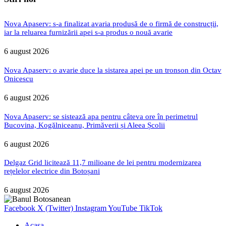
Nova Apaserv: s-a finalizat avaria produsă de o firmă de construcții,
iar la reluarea furnizării apei s-a produs o nouă avarie
6 august 2026
Nova Apaserv: o avarie duce la sistarea apei pe un tronson din Octav
Onicescu
6 august 2026
Nova Apaserv: se sistează apa pentru câteva ore în perimetrul
Bucovina, Kogălniceanu, Primăverii și Aleea Școlii
6 august 2026
Delgaz Grid licitează 11,7 milioane de lei pentru modernizarea
rețelelor electrice din Botoșani
6 august 2026
Facebook
X (Twitter)
Instagram
YouTube
TikTok
Acasa