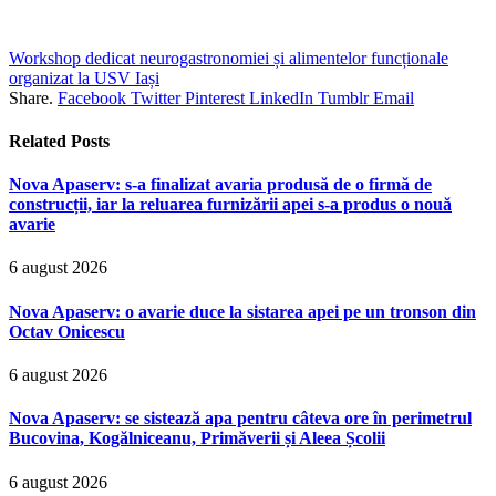
Workshop dedicat neurogastronomiei și alimentelor funcționale
organizat la USV Iași
Share.
Facebook
Twitter
Pinterest
LinkedIn
Tumblr
Email
Related
Posts
Nova Apaserv: s-a finalizat avaria produsă de o firmă de
construcții, iar la reluarea furnizării apei s-a produs o nouă
avarie
6 august 2026
Nova Apaserv: o avarie duce la sistarea apei pe un tronson din
Octav Onicescu
6 august 2026
Nova Apaserv: se sistează apa pentru câteva ore în perimetrul
Bucovina, Kogălniceanu, Primăverii și Aleea Școlii
6 august 2026