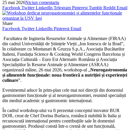
25 mai 2026
Niciun comentariu
Facebook
Twitter
LinkedIn
Telegram
Pinterest
Tumblr
Reddit
Email
Share
Facebook
Twitter
LinkedIn
Pinterest
Email
Facultatea de Ingineria Resurselor Animale și Alimentare (FIRAA)
din cadrul Universității de Științele Vieții „Ion Ionescu de la Brad”,
în colaborare cu Montanari & Gruzza S.p.A., Asociația Bucătarilor
Italieni, Fundația Science & Cooking World Congress Barcelona și
Asociația Culturală – Euro Est Alternativ România și Asociația
Specialiștilor în Resurse Animale și Alimentare (ASRAA)
organizează mâine, 26 mai 2026, workshop-ul „
Neurogastronomia
și alimentele funcționale: noua frontieră a nutriției și experienței
culinare
”.
Evenimentul aduce în prim-plan cele mai noi direcții din domeniul
gastronomiei funcționale și al neurogastronomiei, reunind specialiști
din mediul academic și gastronomic internațional.
În cadrul workshop-ului va fi prezentat conceptul inovator BUR
DOR, creat de Chef Dorina Burlacu, româncă stabilită în Italia și
recunoscută internațional pentru contribuțiile sale în domeniul
gastronomiei. Produsul constă într-o cremă de unt funcțională,