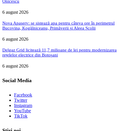
Onicescu
6 august 2026
Nova Apaserv: se sistează apa pentru câteva ore în perimetrul
Bucovina, Kogălniceanu, Primăverii și Aleea Școlii
6 august 2026
Delgaz Grid licitează 11,7 milioane de lei pentru modernizarea
rețelelor electrice din Botoșani
6 august 2026
Social Media
Facebook
Twitter
Instagram
YouTube
TikTok
Stiri noi