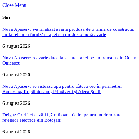
Close Menu
Stiri
Nova Apaserv: s-a finalizat avaria produsă de o firmă de construcții,
iar la reluarea furnizării apei s-a produs o nouă avarie
6 august 2026
Nova Apaserv: o avarie duce la sistarea apei pe un tronson din Octav
Onicescu
6 august 2026
Nova Apaserv: se sistează apa pentru câteva ore în perimetrul
Bucovina, Kogălniceanu, Primăverii și Aleea Școlii
6 august 2026
Delgaz Grid licitează 11,7 milioane de lei pentru modernizarea
rețelelor electrice din Botoșani
6 august 2026