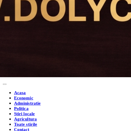
Acasa
Economic
Administratie
Politica
Stiri locale
Agricultura
Toate stirile
Contact