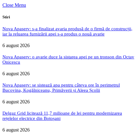
Close Menu
Stiri
Nova Apaserv: s-a finalizat avaria produsă de o firmă de construcții,
iar la reluarea furnizării apei s-a produs o nouă avarie
6 august 2026
Nova Apaserv: o avarie duce la sistarea apei pe un tronson din Octav
Onicescu
6 august 2026
Nova Apaserv: se sistează apa pentru câteva ore în perimetrul
Bucovina, Kogălniceanu, Primăverii și Aleea Școlii
6 august 2026
Delgaz Grid licitează 11,7 milioane de lei pentru modernizarea
rețelelor electrice din Botoșani
6 august 2026