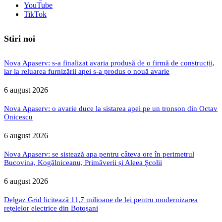
YouTube
TikTok
Stiri noi
Nova Apaserv: s-a finalizat avaria produsă de o firmă de construcții,
iar la reluarea furnizării apei s-a produs o nouă avarie
6 august 2026
Nova Apaserv: o avarie duce la sistarea apei pe un tronson din Octav
Onicescu
6 august 2026
Nova Apaserv: se sistează apa pentru câteva ore în perimetrul
Bucovina, Kogălniceanu, Primăverii și Aleea Școlii
6 august 2026
Delgaz Grid licitează 11,7 milioane de lei pentru modernizarea
rețelelor electrice din Botoșani