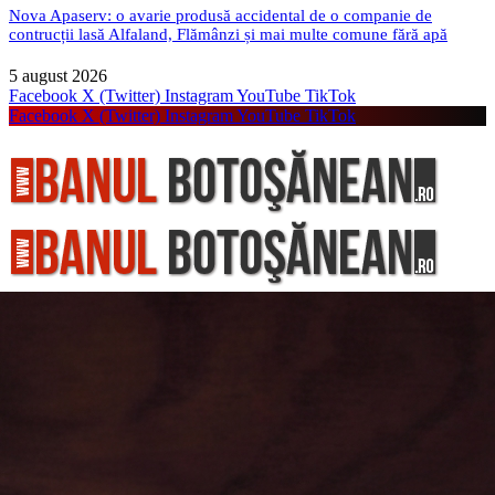
Nova Apaserv: o avarie produsă accidental de o companie de
contrucții lasă Alfaland, Flămânzi și mai multe comune fără apă
5 august 2026
Facebook
X (Twitter)
Instagram
YouTube
TikTok
Facebook
X (Twitter)
Instagram
YouTube
TikTok