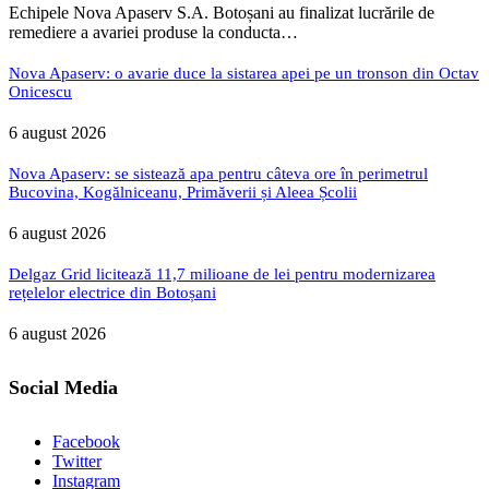
Echipele Nova Apaserv S.A. Botoșani au finalizat lucrările de
remediere a avariei produse la conducta…
Nova Apaserv: o avarie duce la sistarea apei pe un tronson din Octav
Onicescu
6 august 2026
Nova Apaserv: se sistează apa pentru câteva ore în perimetrul
Bucovina, Kogălniceanu, Primăverii și Aleea Școlii
6 august 2026
Delgaz Grid licitează 11,7 milioane de lei pentru modernizarea
rețelelor electrice din Botoșani
6 august 2026
Social Media
Facebook
Twitter
Instagram