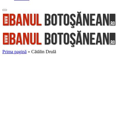
Prima pagină
»
Cătălin Drulă