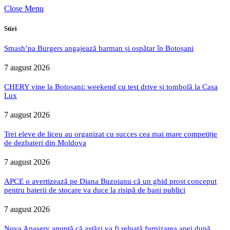
Close Menu
Stiri
Smash’pa Burgers angajează barman și ospătar în Botoșani
7 august 2026
CHERY vine la Botoșani: weekend cu test drive și tombolă la Casa
Lux
7 august 2026
Trei eleve de liceu au organizat cu succes cea mai mare competiție
de dezbateri din Moldova
7 august 2026
APCE o avertizează pe Diana Buzoianu că un ghid prost conceput
pentru baterii de stocare va duce la risipă de bani publici
7 august 2026
Nova Apaserv anunță că astăzi va fi reluată furnizarea apei după