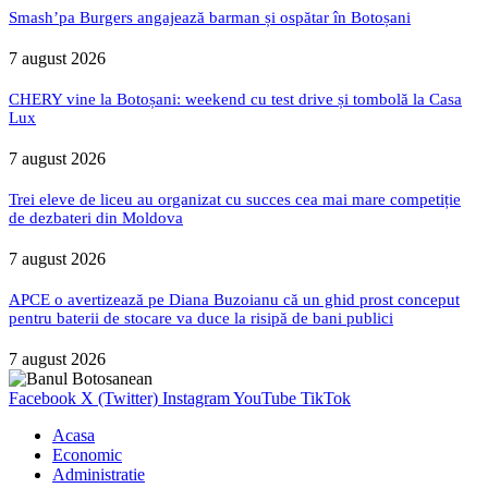
Smash’pa Burgers angajează barman și ospătar în Botoșani
7 august 2026
CHERY vine la Botoșani: weekend cu test drive și tombolă la Casa
Lux
7 august 2026
Trei eleve de liceu au organizat cu succes cea mai mare competiție
de dezbateri din Moldova
7 august 2026
APCE o avertizează pe Diana Buzoianu că un ghid prost conceput
pentru baterii de stocare va duce la risipă de bani publici
7 august 2026
Facebook
X (Twitter)
Instagram
YouTube
TikTok
Acasa
Economic
Administratie