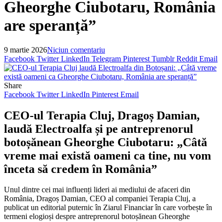
Gheorghe Ciubotaru, România
are speranță”
9 martie 2026
Niciun comentariu
Facebook
Twitter
LinkedIn
Telegram
Pinterest
Tumblr
Reddit
Email
Share
Facebook
Twitter
LinkedIn
Pinterest
Email
CEO-ul Terapia Cluj, Dragoș Damian,
laudă Electroalfa și pe antreprenorul
botoșănean Gheorghe Ciubotaru: „Câtă
vreme mai există oameni ca tine, nu vom
înceta să credem în România”
Unul dintre cei mai influenți lideri ai mediului de afaceri din
România, Dragoș Damian, CEO al companiei
Terapia Cluj
, a
publicat un editorial puternic în
Ziarul Financiar
în care vorbește în
termeni elogioși despre antreprenorul botoșănean
Gheorghe