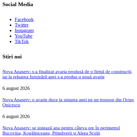
Social Media
Facebook
Twitter
Instagram
YouTube
TikTok
Stiri noi
Nova Apaserv: s-a finalizat avaria produsă de o firmă de construcții,
iar la reluarea furnizării apei s-a produs o nouă avarie
6 august 2026
Nova Apaserv: o avarie duce la sistarea apei pe un tronson din Octav
Onicescu
6 august 2026
Nova Apaserv: se sistează apa pentru câteva ore în perimetrul
Bucovina, Kogălniceanu, Primăverii și Aleea Școlii