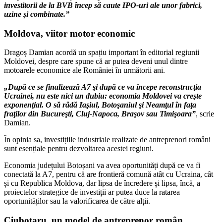
investitorii de la BVB încep să caute IPO-uri ale unor fabrici,
uzine şi combinate.”
Moldova, viitor motor economic
Dragoș Damian acordă un spațiu important în editorial regiunii
Moldovei, despre care spune că ar putea deveni unul dintre
motoarele economice ale României în următorii ani.
„După ce se finalizează A7 şi după ce va începe reconstrucţia
Ucrainei, nu este nici un dubiu: economia Moldovei va creşte
exponenţial. O să râdă Iaşiul, Botoşaniul şi Neamţul în faţa
fraţilor din Bucureşti, Cluj-Napoca, Braşov sau Timişoara”
, scrie
Damian.
În opinia sa, investițiile industriale realizate de antreprenori români
sunt esențiale pentru dezvoltarea acestei regiuni.
Economia județului Botoșani va avea oportunități după ce va fi
conectată la A7, pentru că are frontieră comună atât cu Ucraina, cât
și cu Republica Moldova, dar lipsa de încredere și lipsa, încă, a
proiectelor strategice de investiții ar putea duce la ratarea
oportunităților sau la valorificarea de către alții.
Ciubotaru, un model de antreprenor român