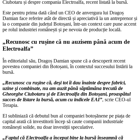
Ciubotaru
și despre compania
Electroalfa
, recent listată la bursă.
Este pentru prima dată când un CEO de anvergura lui Dragoș
Damian face referire atât de directă și apreciativă la un antreprenor și
la o companie din județul Botoșani, într-un context care pune accent
pe rolul industriei românești și pe nevoia de producție locală.
„Recunosc cu rușine că nu auzisem până acum de
Electroalfa”
În editorialul său, Dragoș Damian spune că a descoperit recent
povestea companiei din Botoșani, în contextul succesului listării la
bursă.
„Recunosc cu ruşine că, deşi tot îi dau înainte despre fabrici,
uzine şi combinate, nu am auzit până săptămâna trecută de
Gheorghe Ciubotaru şi de Electroalfa din Botoşani, proaspătul
succes de listare la bursă, acum cu indicele EAI”
, scrie CEO-ul
Terapia.
El subliniază că debutul bun al companiei botoșănene pe piața de
capital arată că investitorii încep să caute companii industriale
românești solide, nu doar investiții speculative.
„Faptul că Electroalfa a început bine la bursă înseamnă că