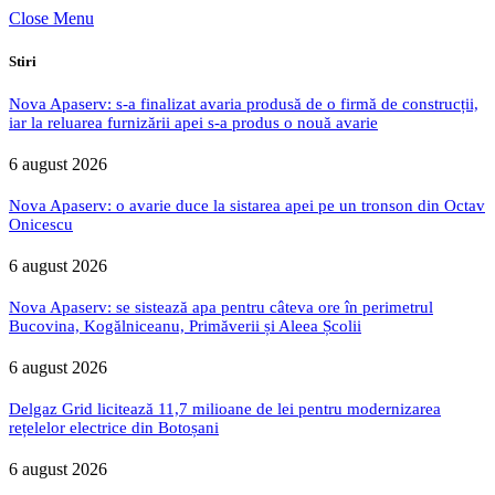
Close Menu
Stiri
Nova Apaserv: s-a finalizat avaria produsă de o firmă de construcții,
iar la reluarea furnizării apei s-a produs o nouă avarie
6 august 2026
Nova Apaserv: o avarie duce la sistarea apei pe un tronson din Octav
Onicescu
6 august 2026
Nova Apaserv: se sistează apa pentru câteva ore în perimetrul
Bucovina, Kogălniceanu, Primăverii și Aleea Școlii
6 august 2026
Delgaz Grid licitează 11,7 milioane de lei pentru modernizarea
rețelelor electrice din Botoșani
6 august 2026