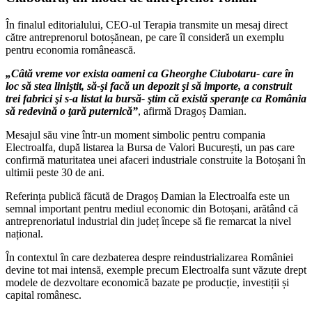
În finalul editorialului, CEO-ul Terapia transmite un mesaj direct
către antreprenorul botoșănean, pe care îl consideră un exemplu
pentru economia românească.
„Câtă vreme vor exista oameni ca Gheorghe Ciubotaru- care în
loc să stea liniştit, să-şi facă un depozit şi să importe, a construit
trei fabrici şi s-a listat la bursă- ştim că există speranţe ca România
să redevină o ţară puternică”
, afirmă Dragoș Damian.
Mesajul său vine într-un moment simbolic pentru compania
Electroalfa, după listarea la Bursa de Valori București, un pas care
confirmă maturitatea unei afaceri industriale construite la Botoșani în
ultimii peste 30 de ani.
Referința publică făcută de Dragoș Damian la Electroalfa este un
semnal important pentru mediul economic din Botoșani, arătând că
antreprenoriatul industrial din județ începe să fie remarcat la nivel
național.
În contextul în care dezbaterea despre reindustrializarea României
devine tot mai intensă, exemple precum Electroalfa sunt văzute drept
modele de dezvoltare economică bazate pe producție, investiții și
capital românesc.