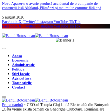
Nova Apaserv: o avarie produsă accidental de o companie de
contrucții lasă Alfaland, Flămânzi și mai multe comune fără apă
5 august 2026
Facebook
X (Twitter)
Instagram
YouTube
TikTok
Facebook
X (Twitter)
Instagram
YouTube
TikTok
Acasa
Economic
Administratie
Politica
Stiri locale
Agricultura
Toate stirile
Contact
Prima pagină
»
CEO-ul Terapia Cluj laudă Electroalfa din Botoșani:
„Câtă vreme există oameni ca Gheorghe Ciubotaru, România are