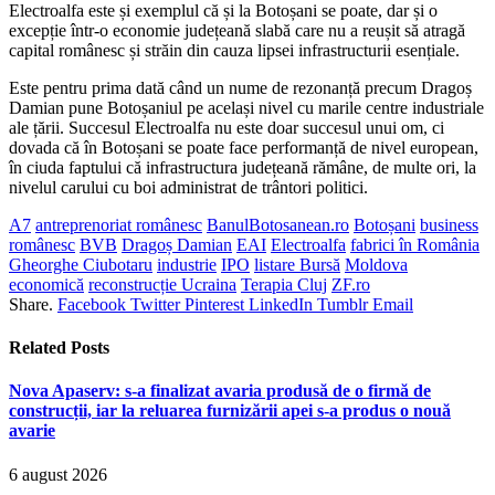
Electroalfa este și exemplul că și la Botoșani se poate, dar și o
excepție într-o economie județeană slabă care nu a reușit să atragă
capital românesc și străin din cauza lipsei infrastructurii esențiale.
Este pentru prima dată când un nume de rezonanță precum Dragoș
Damian pune Botoșaniul pe același nivel cu marile centre industriale
ale țării. Succesul Electroalfa nu este doar succesul unui om, ci
dovada că în Botoșani se poate face performanță de nivel european,
în ciuda faptului că infrastructura județeană rămâne, de multe ori, la
nivelul carului cu boi administrat de trântori politici.
A7
antreprenoriat românesc
BanulBotosanean.ro
Botoșani
business
românesc
BVB
Dragoș Damian
EAI
Electroalfa
fabrici în România
Gheorghe Ciubotaru
industrie
IPO
listare Bursă
Moldova
economică
reconstrucție Ucraina
Terapia Cluj
ZF.ro
Share.
Facebook
Twitter
Pinterest
LinkedIn
Tumblr
Email
Related
Posts
Nova Apaserv: s-a finalizat avaria produsă de o firmă de
construcții, iar la reluarea furnizării apei s-a produs o nouă
avarie
6 august 2026