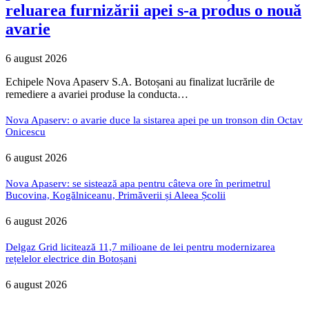
reluarea furnizării apei s-a produs o nouă
avarie
6 august 2026
Echipele Nova Apaserv S.A. Botoșani au finalizat lucrările de
remediere a avariei produse la conducta…
Nova Apaserv: o avarie duce la sistarea apei pe un tronson din Octav
Onicescu
6 august 2026
Nova Apaserv: se sistează apa pentru câteva ore în perimetrul
Bucovina, Kogălniceanu, Primăverii și Aleea Școlii
6 august 2026
Delgaz Grid licitează 11,7 milioane de lei pentru modernizarea
rețelelor electrice din Botoșani
6 august 2026