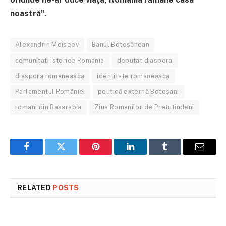
noastră”
.
Alexandrin Moiseev
Banul Botoșănean
comunitati istorice Romania
deputat diaspora
diaspora romaneasca
identitate romaneasca
Parlamentul României
politică externă Botoșani
romani din Basarabia
Ziua Romanilor de Pretutindeni
Facebook
Twitter
Pinterest
LinkedIn
Tumblr
Email
RELATED
POSTS