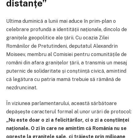
distanțe”
Ultima duminică a lunii mai aduce în prim-plan o
celebrare profundă a identității naționale, dincolo de
granițele geopolitice ale țării. Cu ocazia Zilei
Românilor de Pretutindeni, deputatul Alexandrin
Moiseev, membru al Comisiei pentru comunitățile de
români din afara granițelor țării, a transmis un mesaj
puternic de solidaritate și conștiință civică, amintind
că legătura cu patria mamă trebuie să rămână de
nezdruncinat.
În viziunea parlamentarului, această sărbătoare
depășește caracterul formal al unor urări de protocol:
„Nu este doar o zi a felicitărilor, ci o zi a conștiinței
naționale. O zi în care ne amintim că România nu se
oprește la granițele sale, ci trăiește prin milioane