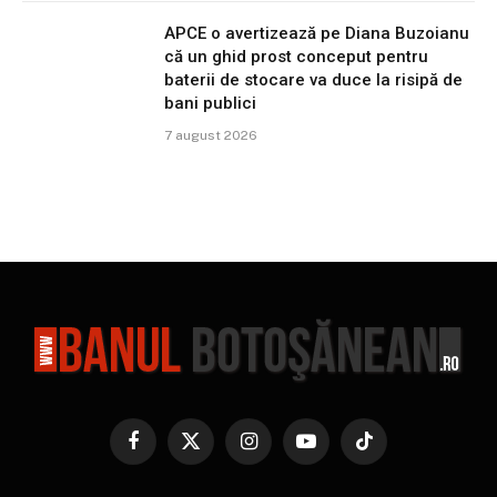
APCE o avertizează pe Diana Buzoianu
că un ghid prost conceput pentru
baterii de stocare va duce la risipă de
bani publici
7 august 2026
Facebook
X
Instagram
YouTube
TikTok
(Twitter)