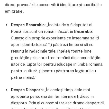
direct provocările conservării identitare și sacrificiile
emigrației.
Despre Basarabia:
„Înainte de a fi deputat al
României, sunt un român născut în Basarabia.
Cunosc din proprie experiență ce înseamnă să îți
aperi identitatea, să îți păstrezi limba și să nu
renunți la rădăcinile tale. Înțeleg foarte bine
greutățile prin care trec românii din comunitățile
istorice, lupta lor pentru educație în limba română,
pentru cultură și pentru păstrarea legăturii cu
patria mamă.”
Despre Diaspora:
„În același timp, cele mai
apropiate persoane din familia mea trăiesc în
diaspora. Prin ei cunosc și trăiesc drama despărțirii