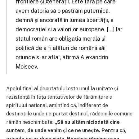
frontiere și generații. Este țara pe care
avem datoria să o păstrăm puternică,
demnă și ancorată în lumea libertății, a
democrației și a valorilor europene. […] Iar
statul român are obligația morală și
politică de a fi alături de românii săi
oriunde s-ar afla”, afirmă Alexandrin
Moiseev.
Apelul final al deputatului este unul la unitate și
rezistență în fața tentativelor de fărâmițare a
spiritului național, amintind că, indiferent de
destinațiile unde i-a purtat destinul, rădăcinile comune
rămân neschimbate:
„Să nu uităm niciodată cine
suntem, de unde venim și ce ne unește. Pentru că,
oriunde ne-ar duce viața, România rămâne casa