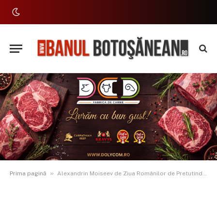
»
Prima pagină
Alexandrin Moiseev de Ziua Românilor de Pretutindeni: „Sunt un român născut în Basarabia, cunosc lupta pentru identitate”