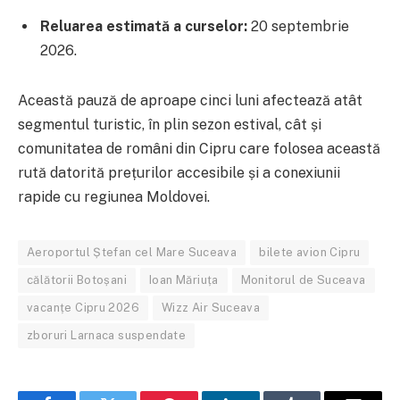
Reluarea estimată a curselor:
20 septembrie
2026.
Această pauză de aproape cinci luni afectează atât
segmentul turistic, în plin sezon estival, cât și
comunitatea de români din Cipru care folosea această
rută datorită prețurilor accesibile și a conexiunii
rapide cu regiunea Moldovei.
Aeroportul Ștefan cel Mare Suceava
bilete avion Cipru
călătorii Botoșani
Ioan Măriuța
Monitorul de Suceava
vacanțe Cipru 2026
Wizz Air Suceava
zboruri Larnaca suspendate