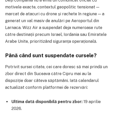
Deși compania nu a emis un comunicat oficial cu
motivele exacte, contextul geopolitic tensionat —
marcat de atacuri cu drone și rachete în regiune — a
generat un val masiv de anulări pe Aeroportul din
Larnaca. Wizz Air a suspendat deja numeroase rute
către destinații precum Israel, Iordania sau Emiratele
Arabe Unite, prioritizând siguranța operațională.
Până când sunt suspendate cursele?
Potrivit sursei citate, cei care doresc să mai prindă un
zbor direct din Suceava către Cipru mai au la
dispoziție doar câteva săptămâni. Iată calendarul
actualizat conform platformei de rezervări:
Ultima dată disponibilă pentru zbor:
19 aprilie
2026.