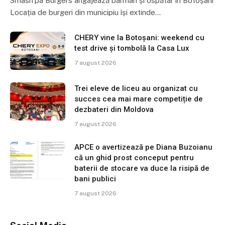
Smash’pa Burgers angajează barman și ospătar în Botoșani
Locația de burgeri din municipiu își extinde…
CHERY vine la Botoșani: weekend cu
test drive și tombolă la Casa Lux
7 august 2026
Trei eleve de liceu au organizat cu
succes cea mai mare competiție de
dezbateri din Moldova
7 august 2026
APCE o avertizează pe Diana Buzoianu
că un ghid prost conceput pentru
baterii de stocare va duce la risipă de
bani publici
7 august 2026