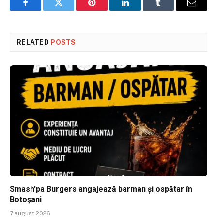
Facebook
Twitter
Pinterest
LinkedIn
Tumblr
Email
RELATED
POSTS
Smash’pa Burgers angajează barman și ospătar în
Botoșani
7 august 2026