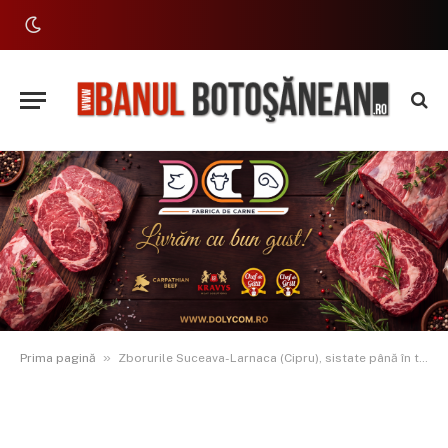
»
Prima pagină
Zborurile Suceava-Larnaca (Cipru), sistate până în toamnă din cauza conflictelor din Orient