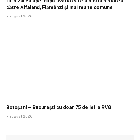
furnizarea apei după avaria care a dus la sistarea
către Alfaland, Flămânzi și mai multe comune
7 august 2026
Botoșani – București cu doar 75 de lei la RVG
7 august 2026