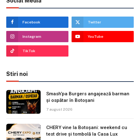
Social Media
Facebook
Twitter
Instagram
YouTube
TikTok
Stiri noi
Smash’pa Burgers angajează barman
și ospătar în Botoșani
7 august 2026
CHERY vine la Botoșani: weekend cu
test drive și tombolă la Casa Lux