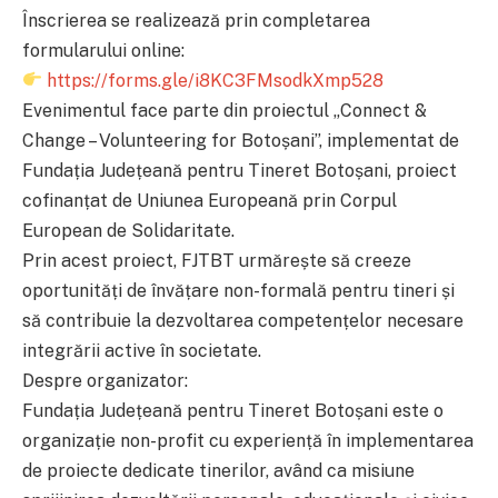
Înscrierea se realizează prin completarea
formularului online:
https://forms.gle/i8KC3FMsodkXmp528
Evenimentul face parte din proiectul „Connect &
Change – Volunteering for Botoșani”, implementat de
Fundația Județeană pentru Tineret Botoșani, proiect
cofinanțat de Uniunea Europeană prin Corpul
European de Solidaritate.
Prin acest proiect, FJTBT urmărește să creeze
oportunități de învățare non-formală pentru tineri și
să contribuie la dezvoltarea competențelor necesare
integrării active în societate.
Despre organizator:
Fundația Județeană pentru Tineret Botoșani este o
organizație non-profit cu experiență în implementarea
de proiecte dedicate tinerilor, având ca misiune