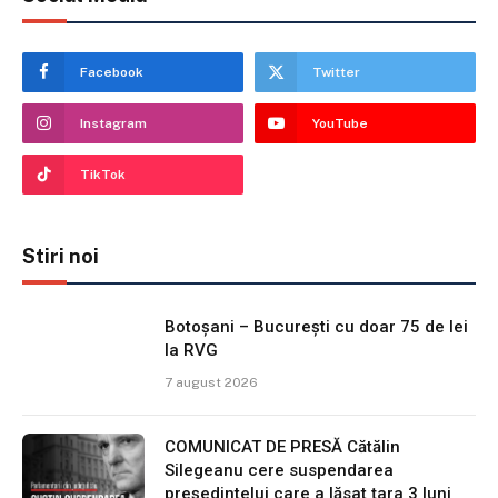
Facebook
Twitter
Instagram
YouTube
TikTok
Stiri noi
Botoșani – București cu doar 75 de lei
la RVG
7 august 2026
COMUNICAT DE PRESĂ Cătălin
Silegeanu cere suspendarea
președintelui care a lăsat țara 3 luni