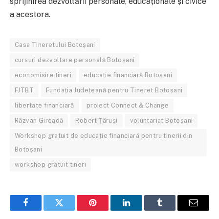
sprijinirea dezvoltării personale, educaționale și civice
a acestora.
Casa Tineretului Botoșani
cursuri dezvoltare personală Botoșani
economisire tineri
educație financiară Botoșani
FJTBT
Fundația Județeană pentru Tineret Botoșani
libertate financiară
proiect Connect & Change
Răzvan Gireadă
Robert Țăruși
voluntariat Botoșani
Workshop gratuit de educație financiară pentru tinerii din
Botoșani
workshop gratuit tineri
Facebook
Twitter
Pinterest
LinkedIn
Tumblr
Email