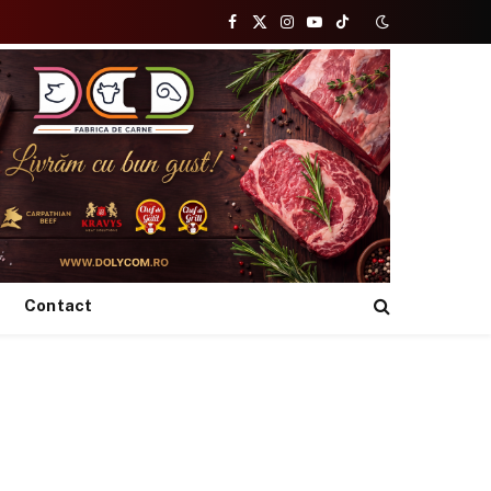
Facebook
X
Instagram
YouTube
TikTok
(Twitter)
Contact