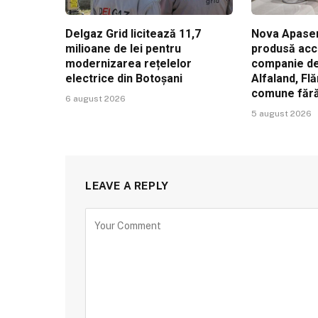
Delgaz Grid licitează 11,7
Nova Apaser
milioane de lei pentru
produsă acc
modernizarea rețelelor
companie de 
electrice din Botoșani
Alfaland, Fl
comune făr
6 august 2026
5 august 2026
LEAVE A REPLY