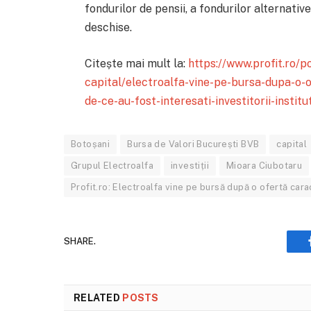
fondurilor de pensii, a fondurilor alternative
deschise.
Citește mai mult la:
https://www.profit.ro/p
capital/electroalfa-vine-pe-bursa-dupa-o-o
de-ce-au-fost-interesati-investitorii-insti
Botoșani
Bursa de Valori București BVB
capital
Grupul Electroalfa
investiții
Mioara Ciubotaru
Profit.ro: Electroalfa vine pe bursă după o ofertă car
SHARE.
RELATED
POSTS