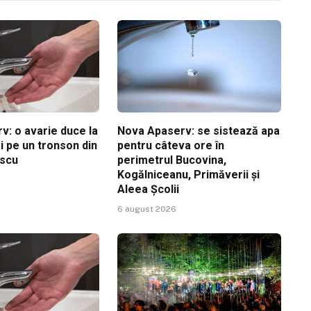
v: o avarie duce la
Nova Apaserv: se sistează apa
i pe un tronson din
pentru câteva ore în
escu
perimetrul Bucovina,
Kogălniceanu, Primăverii și
Aleea Școlii
6 august 2026