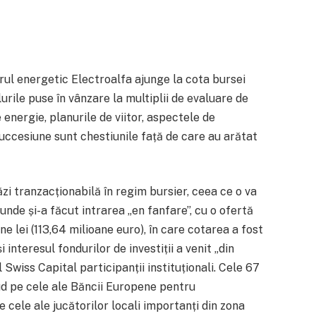
l energetic Electroalfa ajunge la cota bursei
lurile puse în vânzare la multiplii de evaluare de
e energie, planurile de viitor, aspectele de
succesiune sunt chestiunile față de care au arătat
ăzi tranzacționabilă în regim bursier, ceea ce o va
 unde și-a făcut intrarea „en fanfare”, cu o ofertă
e lei (113,64 milioane euro), în care cotarea a fost
 interesul fondurilor de investiții a venit „din
 Swiss Capital participanții instituționali. Cele 67
ud pe cele ale Băncii Europene pentru
 cele ale jucătorilor locali importanți din zona