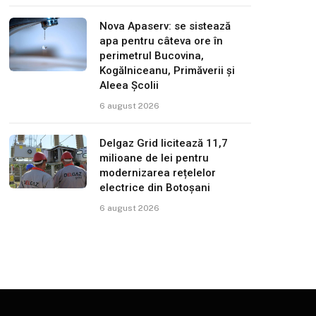
Nova Apaserv: se sistează
apa pentru câteva ore în
perimetrul Bucovina,
Kogălniceanu, Primăverii și
Aleea Școlii
6 august 2026
Delgaz Grid licitează 11,7
milioane de lei pentru
modernizarea rețelelor
electrice din Botoșani
6 august 2026