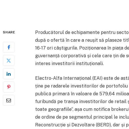
Producătorul de echipamente pentru sectoru
SHARE
după o ofertă în care a reușit să plaseze tit
16-17 ori câștigurile. Poziționarea în piața d
guvernanță corporativă și cele care țin de 
interes investitorii instituționali.
Electro-Alfa Internațional (EAI) este de ast
ține pe radarele investitorilor de portofoliu
publică primară în valoare de 579,64 milioan
furibundă pe tranșa investitorilor de retail și
toate geografiile”, așa cum notifica brokerul
de ordine de pe segmentul principal le incl
Reconstrucție și Dezvoltare (BERD), dar și pe