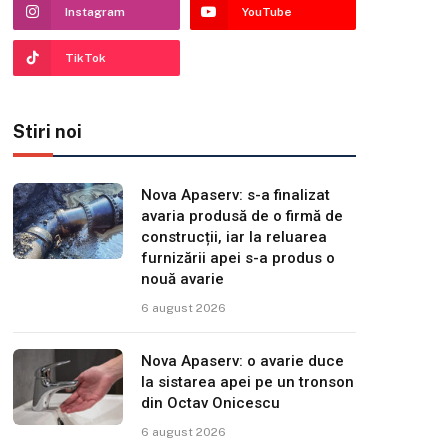
Instagram
YouTube
TikTok
Stiri noi
Nova Apaserv: s-a finalizat
avaria produsă de o firmă de
construcții, iar la reluarea
furnizării apei s-a produs o
nouă avarie
6 august 2026
Nova Apaserv: o avarie duce
la sistarea apei pe un tronson
din Octav Onicescu
6 august 2026