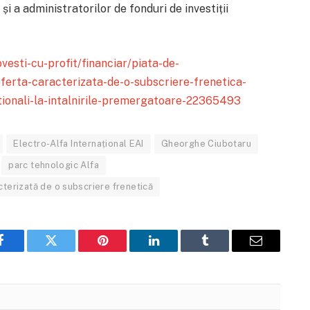
 și a administratorilor de fonduri de investiții
ovesti-cu-profit/financiar/piata-de-
ferta-caracterizata-de-o-subscriere-frenetica-
tutionali-la-intalnirile-premergatoare-22365493
Electro-Alfa Internațional EAI
Gheorghe Ciubotaru
parc tehnologic Alfa
acterizată de o subscriere frenetică
Facebook
Twitter
Pinterest
LinkedIn
Tumblr
Email