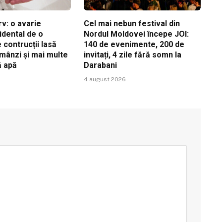
v: o avarie
Cel mai nebun festival din
idental de o
Nordul Moldovei începe JOI:
contrucții lasă
140 de evenimente, 200 de
ămânzi și mai multe
invitați, 4 zile fără somn la
ă apă
Darabani
4 august 2026