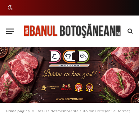
»
Prima pagină
Razii la dezmembrările auto din Botoșani: autorizații lipsă, deșeuri periculoase la voia întâmplării, amenzi uriașe