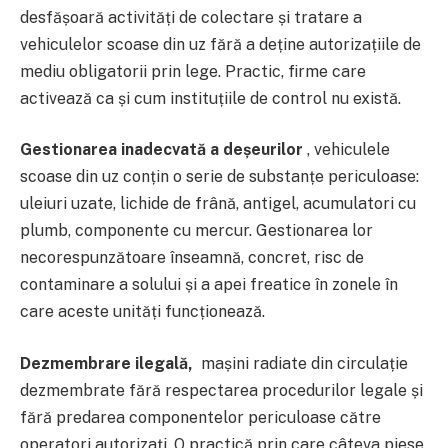
desfășoară activități de colectare și tratare a
vehiculelor scoase din uz fără a deține autorizațiile de
mediu obligatorii prin lege. Practic, firme care
activează ca și cum instituțiile de control nu există.
Gestionarea inadecvată a deșeurilor
, vehiculele
scoase din uz conțin o serie de substanțe periculoase:
uleiuri uzate, lichide de frână, antigel, acumulatori cu
plumb, componente cu mercur. Gestionarea lor
necorespunzătoare înseamnă, concret, risc de
contaminare a solului și a apei freatice în zonele în
care aceste unități funcționează.
Dezmembrare ilegală,
mașini radiate din circulație
dezmembrate fără respectarea procedurilor legale și
fără predarea componentelor periculoase către
operatori autorizați. O practică prin care câteva piese