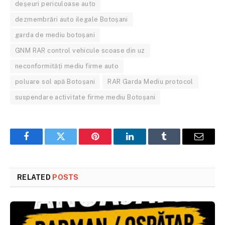
deșeuri periculoase auto
dezmembrări auto ilegale Botoșani
garda de mediu botoșani
GNM RAR control vehicule scoase din uz
neconformități mediu firme auto
poluare sol apă Botoșani
RAR Garda Mediu protocol
suspendare activitate firme mediu Botoșani
Facebook
Twitter
Pinterest
LinkedIn
Tumblr
Email
RELATED
POSTS