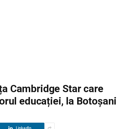
ța Cambridge Star care
orul educației, la Botoșani
LinkedIn