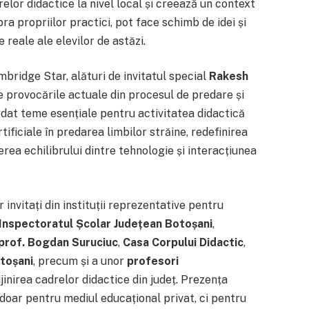
relor didactice la nivel local și creează un context
ra propriilor practici, pot face schimb de idei și
 reale ale elevilor de astăzi.
mbridge Star, alături de invitatul special
Rakesh
e provocările actuale din procesul de predare și
rdat teme esențiale pentru activitatea didactică
tificiale în predarea limbilor străine, redefinirea
nerea echilibrului dintre tehnologie și interacțiunea
invitați din instituții reprezentative pentru
Inspectoratul Școlar Județean Botoșani
,
prof. Bogdan Suruciuc
,
Casa Corpului Didactic
,
toșani
, precum și a unor
profesori
ijinirea cadrelor didactice din județ. Prezența
doar pentru mediul educațional privat, ci pentru