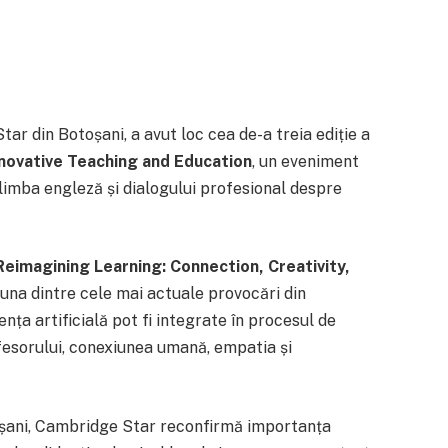
ar din Botoșani, a avut loc cea de-a treia ediție a
nnovative Teaching and Education
, un eveniment
 limba engleză și dialogului profesional despre
Reimagining Learning: Connection, Creativity,
e una dintre cele mai actuale provocări din
ența artificială pot fi integrate în procesul de
ofesorului, conexiunea umană, empatia și
oșani, Cambridge Star reconfirmă importanța