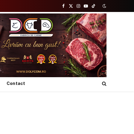
Facebook
X
Instagram
YouTube
TikTok
(Twitter)
Contact