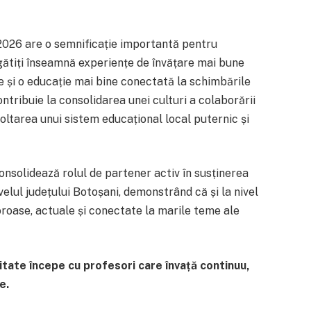
026 are o semnificație importantă pentru
gătiți înseamnă experiențe de învățare mai bune
 și o educație mai bine conectată la schimbările
ontribuie la consolidarea unei culturi a colaborării
voltarea unui sistem educațional local puternic și
consolidează rolul de partener activ în susținerea
ivelul județului Botoșani, demonstrând că și la nivel
oroase, actuale și conectate la marile teme ale
tate începe cu profesori care învață continuu,
e.