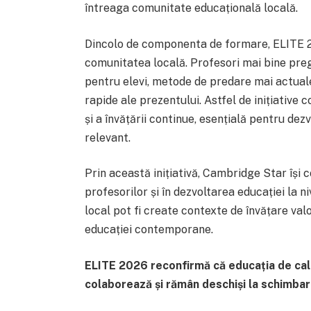
întreaga comunitate educațională locală.
Dincolo de componenta de formare, ELITE 2
comunitatea locală. Profesori mai bine pre
pentru elevi, metode de predare mai actuale
rapide ale prezentului. Astfel de inițiative c
și a învățării continue, esențială pentru dez
relevant.
Prin această inițiativă, Cambridge Star își 
profesorilor și în dezvoltarea educației la n
local pot fi create contexte de învățare val
educației contemporane.
ELITE 2026 reconfirmă că educația de cali
colaborează și rămân deschiși la schimbar