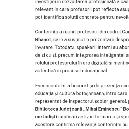
investiției în dezvoltarea profesională a cad
relevant în care profesorii pot reflecta asup
pot identifica soluții concrete pentru nevoile
Conferința a reunit profesorii din cadrul Ca
Bhanot
, care a susținut o prezentare despr
învățare. Totodată, speakerii interni au abo
de zi cu zi, precum integrarea inteligenței ar
rolului profesorului în era digitală și menți
autentică în procesul educațional.
Evenimentul s-a bucurat și de prezența unor 
educația și cultura botoșăneană, între care
reprezentat de inspectorul școlar general,
Biblioteca Județeană „Mihai Eminescu” Bo
metodiști
implicați activ în formarea și spr
acestora confirmă relevanța conferinței nu 