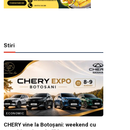
Stiri
ECONOMIC
CHERY vine la Botoșani: weekend cu