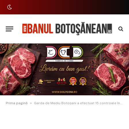
»
Prima pagină
Garda de Mediu Botoșani a efectuat 15 controale în doar cinci zile, cu bodycam și dashcam finanțate prin PNRR