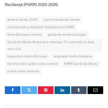
Reziliență (PNRR) 2020-2026.
amenzi mediu 2026
control bodycam mediu
cu bodycam și dashcam finanțate prin PNRR
firme Botoșani control
garda de mediu botoșani
Garda de Mediu Botoșani a efectuat 15 controale în doar
cinci zile
inspectori mediu Botoșani
legislație mediu România
monitorizare audio-video control
PNRR Garda de Mediu
probe video instanta
Facebook
Twitter
Pinterest
LinkedIn
Tumblr
Email