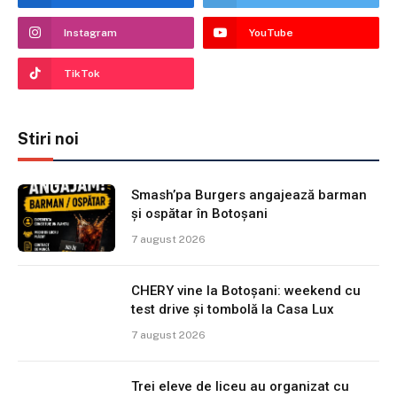
Instagram
YouTube
TikTok
Stiri noi
Smash’pa Burgers angajează barman
și ospătar în Botoșani
7 august 2026
CHERY vine la Botoșani: weekend cu
test drive și tombolă la Casa Lux
7 august 2026
Trei eleve de liceu au organizat cu