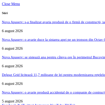
Close Menu
Stiri
Nova Apaserv: s-a finalizat avaria produsă de o firmă de construcții, ia
6 august 2026
Nova Apaserv: o avarie duce la sistarea apei pe un tronson din Octav
6 august 2026
Nova Apaserv: se sistează apa pentru câteva ore în perimetrul Bucovin
6 august 2026
Delgaz Grid licitează 11,7 milioane de lei pentru modernizarea rețelelo
6 august 2026
Nova Apaserv: o avarie produsă accidental de o companie de contrucți
5 august 2026