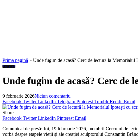
Prima pagină
»
Unde fugim de acasă? Cerc de lectură la Memorialul Ip
Featured
Unde fugim de acasă? Cerc de le
9 februarie 2026
Niciun comentariu
Facebook
Twitter
LinkedIn
Telegram
Pinterest
Tumblr
Reddit
Email
Share
Facebook
Twitter
LinkedIn
Pinterest
Email
Comunicat de presă: Joi, 19 februarie 2026, membrii Cercului de lect
vorbă despre etapele vieții și ale creației sculptorului Constantin Brâ