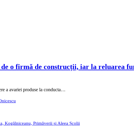
de o firmă de construcții, iar la reluarea fu
ere a avariei produse la conducta…
 Onicescu
a, Kogălniceanu, Primăverii și Aleea Școlii