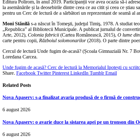
Editura Polirom, în anul 2019. Participanții vor avea ocazia să-i adreseze
la asemănările și la deosebirile dintre ceea ce au citit și ceea ce știau
pentru un Cerc de lectură de a sărbători un reprezentant de seamă al arte
Moni Stănilă
s-a născut în Tomeşti, judeţul Timiş, 1978. A studiat te
„Republica” al Bibliotecii Municipale. A publicat jurnalul de converti
Arte, 2012),
Colonia fabricii
(Cartea Românească, 2015),
O lume din 
carte pentru copii,
Războiul solomonarilor
(2018). O parte dintre poeme
Cercul de lectură Unde fugim de-acasă? (Școala Gimnazială Nr. 7 Bot
Loredana Carcea.
Unde fugim de acasă? Cerc de lectură la Memorialul Ipotești cu scriit
Share.
Facebook
Twitter
Pinterest
LinkedIn
Tumblr
Email
Related
Posts
Nova Apaserv: s-a finalizat avaria produsă de o firmă de construcț
6 august 2026
Nova Apaserv: o avarie duce la sistarea apei pe un tronson din 
6 august 2026