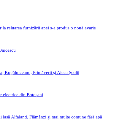
r la reluarea furnizării apei s-a produs o nouă avarie
 Onicescu
a, Kogălniceanu, Primăverii și Aleea Școlii
r electrice din Botoșani
i lasă Alfaland, Flămânzi și mai multe comune fără apă