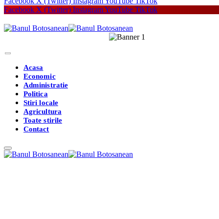
Facebook
X (Twitter)
Instagram
YouTube
TikTok
Facebook
X (Twitter)
Instagram
YouTube
TikTok
Acasa
Economic
Administratie
Politica
Stiri locale
Agricultura
Toate stirile
Contact