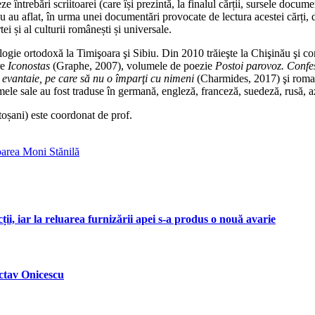
 întrebări scriitoarei (care își prezintă, la finalul cărții, sursele docume
 sau au aflat, în urma unei documentări provocate de lectura acestei cărți
i și al culturii românești și universale.
ologie ortodoxă la Timişoara şi Sibiu. Din 2010 trăieşte la Chişinău şi
re
Iconostas
(Graphe, 2007), volumele de poezie
Postoi parovoz. Confes
evantaie, pe care să nu o împarţi cu nimeni
(Charmides, 2017) şi rom
le sale au fost traduse în germană, engleză, franceză, suedeză, rusă, az
oșani) este coordonat de prof.
oarea Moni Stănilă
ii, iar la reluarea furnizării apei s-a produs o nouă avarie
Octav Onicescu