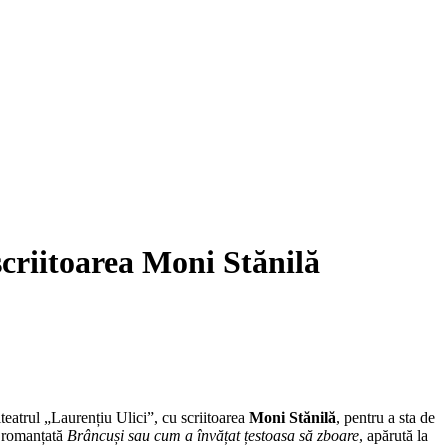
scriitoarea Moni Stănilă
teatrul „Laurențiu Ulici”, cu scriitoarea
Moni Stănilă
, pentru a sta de
a romanțată
Brâncuși sau cum a învățat țestoasa să zboare
, apărută la