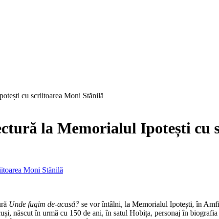
otești cu scriitoarea Moni Stănilă
ctură la Memorialul Ipotești cu 
ură
Unde fugim de-acasă?
se vor întâlni, la Memorialul Ipotești, în Amfi
ncuși, născut în urmă cu 150 de ani, în satul Hobița, personaj în biografi