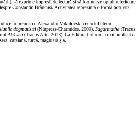
ntării), să exprime impresii de lectură și să formuleze opinii referitoare
, despre Constantin Brâncuși. Activitatea reprezintă o formă potrivită
 conduce împreună cu Alexandru Vakulovski cenaclul literar
iunile dogmatistei
(Ninpress-Charmides, 2009),
Sagarmatha
(Tracus
anul
Al 4-lea
(Tracus Arte, 2013). La Editura Polirom a mai publicat o
eră, catalană, turcă, maghiară ş.a.