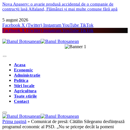
Nova Apaserv: o avarie produsă accidental de o companie de
contrucții lasă Alfaland, Flămânzi și mai multe comune fără apă
5 august 2026
Facebook
X (Twitter)
Instagram
YouTube
TikTok
Facebook
X (Twitter)
Instagram
YouTube
TikTok
Acasa
Economic
Administratie
Politica
Stiri locale
Agricultura
Toate stirile
Contact
Prima pagină
»
Comunicat de presă: Cătălin Silegeanu desființează
programul economic al PSD. „Nu se pricepe decât la pomeni