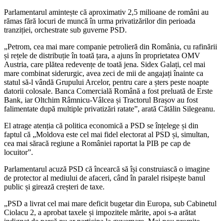
Parlamentarul amintește că aproximativ 2,5 milioane de români au
rămas fără locuri de muncă în urma privatizărilor din perioada
tranziției, orchestrate sub guverne PSD.
„Petrom, cea mai mare companie petrolieră din România, cu rafinării
și rețele de distribuție în toată țara, a ajuns în proprietatea OMV
Austria, care plătea redevențe de toată jena. Sidex Galați, cel mai
mare combinat siderurgic, avea zeci de mii de angajați înainte ca
statul să-l vândă Grupului Arcelor, pentru care a șters peste noapte
datorii colosale. Banca Comercială Română a fost preluată de Erste
Bank, iar Oltchim Râmnicu-Vâlcea și Tractorul Brașov au fost
falimentate după multiple privatizări ratate”, arată Cătălin Silegeanu.
El atrage atenția că politica economică a PSD se înțelege și din
faptul că „Moldova este cel mai fidel electorat al PSD și, simultan,
cea mai săracă regiune a României raportat la PIB pe cap de
locuitor”.
Parlamentarul acuză PSD că încearcă să își construiască o imagine
de protector al mediului de afaceri, când în paralel risipește banul
public și girează creșteri de taxe.
„PSD a livrat cel mai mare deficit bugetar din Europa, sub Cabinetul
Ciolacu 2, a aprobat taxele și impozitele mărite, apoi s-a arătat