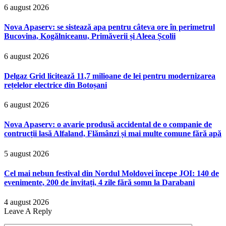
6 august 2026
Nova Apaserv: se sistează apa pentru câteva ore în perimetrul
Bucovina, Kogălniceanu, Primăverii și Aleea Școlii
6 august 2026
Delgaz Grid licitează 11,7 milioane de lei pentru modernizarea
rețelelor electrice din Botoșani
6 august 2026
Nova Apaserv: o avarie produsă accidental de o companie de
contrucții lasă Alfaland, Flămânzi și mai multe comune fără apă
5 august 2026
Cel mai nebun festival din Nordul Moldovei începe JOI: 140 de
evenimente, 200 de invitați, 4 zile fără somn la Darabani
4 august 2026
Leave A Reply