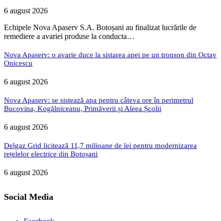
6 august 2026
Echipele Nova Apaserv S.A. Botoșani au finalizat lucrările de
remediere a avariei produse la conducta…
Nova Apaserv: o avarie duce la sistarea apei pe un tronson din Octav
Onicescu
6 august 2026
Nova Apaserv: se sistează apa pentru câteva ore în perimetrul
Bucovina, Kogălniceanu, Primăverii și Aleea Școlii
6 august 2026
Delgaz Grid licitează 11,7 milioane de lei pentru modernizarea
rețelelor electrice din Botoșani
6 august 2026
Social Media