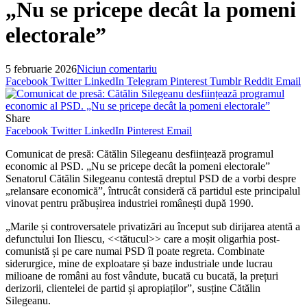
„Nu se pricepe decât la pomeni
electorale”
5 februarie 2026
Niciun comentariu
Facebook
Twitter
LinkedIn
Telegram
Pinterest
Tumblr
Reddit
Email
Share
Facebook
Twitter
LinkedIn
Pinterest
Email
Comunicat de presă: Cătălin Silegeanu desființează programul
economic al PSD. „Nu se pricepe decât la pomeni electorale”
Senatorul Cătălin Silegeanu contestă dreptul PSD de a vorbi despre
„relansare economică”, întrucât consideră că partidul este principalul
vinovat pentru prăbușirea industriei românești după 1990.
„Marile și controversatele privatizări au început sub dirijarea atentă a
defunctului Ion Iliescu, <<tătucul>> care a moșit oligarhia post-
comunistă și pe care numai PSD îl poate regreta. Combinate
siderurgice, mine de exploatare și baze industriale unde lucrau
milioane de români au fost vândute, bucată cu bucată, la prețuri
derizorii, clientelei de partid și apropiaților”, susține Cătălin
Silegeanu.