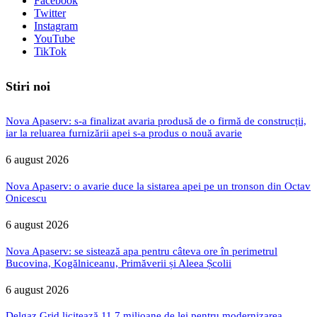
Facebook
Twitter
Instagram
YouTube
TikTok
Stiri noi
Nova Apaserv: s-a finalizat avaria produsă de o firmă de construcții,
iar la reluarea furnizării apei s-a produs o nouă avarie
6 august 2026
Nova Apaserv: o avarie duce la sistarea apei pe un tronson din Octav
Onicescu
6 august 2026
Nova Apaserv: se sistează apa pentru câteva ore în perimetrul
Bucovina, Kogălniceanu, Primăverii și Aleea Școlii
6 august 2026
Delgaz Grid licitează 11,7 milioane de lei pentru modernizarea