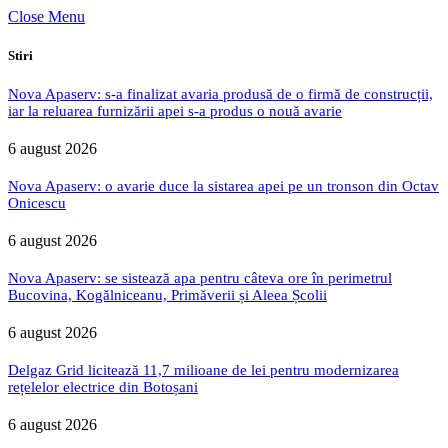
Close Menu
Stiri
Nova Apaserv: s-a finalizat avaria produsă de o firmă de construcții,
iar la reluarea furnizării apei s-a produs o nouă avarie
6 august 2026
Nova Apaserv: o avarie duce la sistarea apei pe un tronson din Octav
Onicescu
6 august 2026
Nova Apaserv: se sistează apa pentru câteva ore în perimetrul
Bucovina, Kogălniceanu, Primăverii și Aleea Școlii
6 august 2026
Delgaz Grid licitează 11,7 milioane de lei pentru modernizarea
rețelelor electrice din Botoșani
6 august 2026