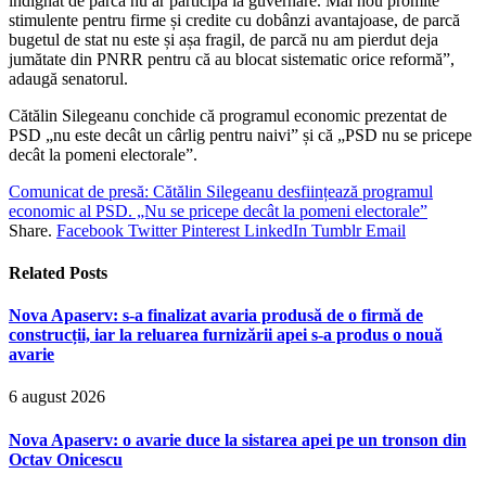
indignat de parcă nu ar participa la guvernare. Mai nou promite
stimulente pentru firme și credite cu dobânzi avantajoase, de parcă
bugetul de stat nu este și așa fragil, de parcă nu am pierdut deja
jumătate din PNRR pentru că au blocat sistematic orice reformă”,
adaugă senatorul.
Cătălin Silegeanu conchide că programul economic prezentat de
PSD „nu este decât un cârlig pentru naivi” și că „PSD nu se pricepe
decât la pomeni electorale”.
Comunicat de presă: Cătălin Silegeanu desființează programul
economic al PSD. „Nu se pricepe decât la pomeni electorale”
Share.
Facebook
Twitter
Pinterest
LinkedIn
Tumblr
Email
Related
Posts
Nova Apaserv: s-a finalizat avaria produsă de o firmă de
construcții, iar la reluarea furnizării apei s-a produs o nouă
avarie
6 august 2026
Nova Apaserv: o avarie duce la sistarea apei pe un tronson din
Octav Onicescu