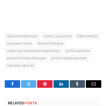
agricultură Botoșani
costuri agricultură
Dănuț Andruș
economie rurală
fermieri România
măsuri guvernamentale agricultură
politici agricole
protest fermieri Botoșani
protest utilaje agricole
subvenții agricole
Facebook
Twitter
Pinterest
LinkedIn
Tumblr
Email
RELATED
POSTS