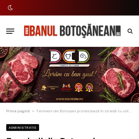
»
Prima pagină
Fermierii din Botoșani protestează în stradă cu utilajele. Andruș, cerere specială pentru Bolojan. ”Vreți cu orice preț să ne închideți”
ADMINISTRATIE