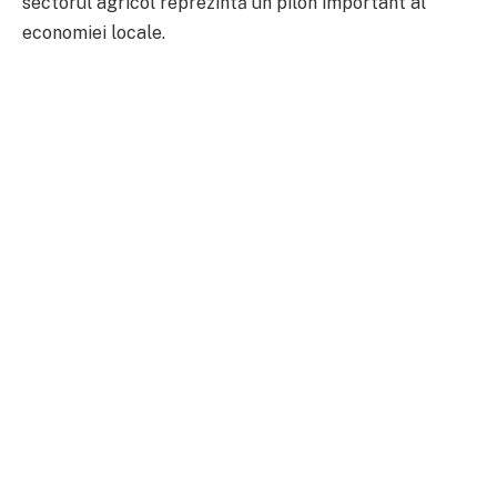
sectorul agricol reprezintă un pilon important al
economiei locale.