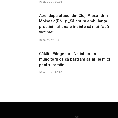
10 august 2026
Apel după atacul din Cluj. Alexandrin
Moiseev (PNL): „Să oprim ambulanța
prostiei naționale înainte să mai facă
victime”
10 august 2026
Cătălin Silegeanu: Ne înlocuim
muncitorii ca să păstrăm salariile mici
pentru români
10 august 2026