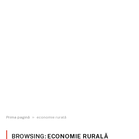
»
Prima pagină
economie rurală
BROWSING:
ECONOMIE RURALĂ