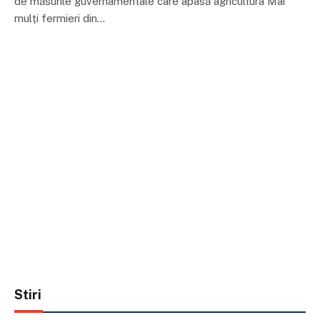
de măsurile guvernamentale care apasă agricultura Mai
mulți fermieri din…
Stiri