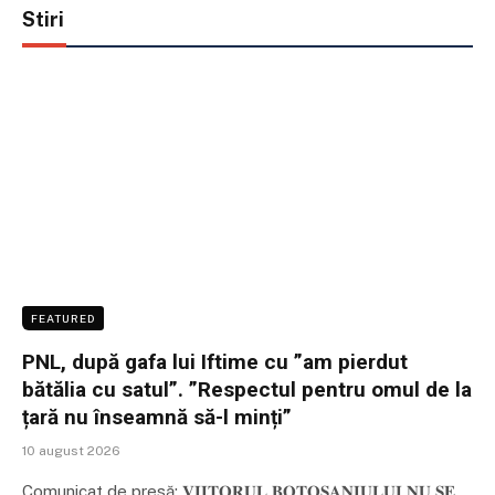
Stiri
FEATURED
PNL, după gafa lui Iftime cu ”am pierdut
bătălia cu satul”. ”Respectul pentru omul de la
țară nu înseamnă să-l minți”
10 august 2026
Comunicat de presă: 𝐕𝐈𝐈𝐓𝐎𝐑𝐔𝐋 𝐁𝐎𝐓𝐎𝐒̦𝐀𝐍𝐈𝐔𝐋𝐔𝐈 𝐍𝐔 𝐒𝐄