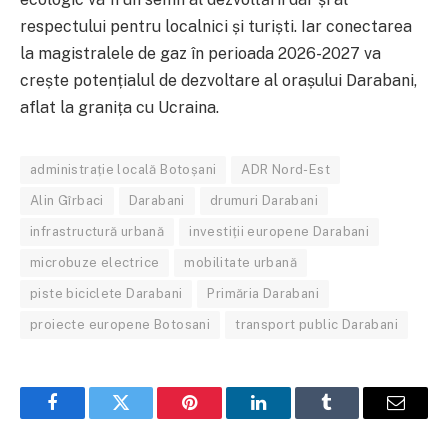
respectului pentru localnici și turiști. Iar conectarea
la magistralele de gaz în perioada 2026-2027 va
crește potențialul de dezvoltare al orașului Darabani,
aflat la granița cu Ucraina.
administrație locală Botoșani
ADR Nord-Est
Alin Gîrbaci
Darabani
drumuri Darabani
infrastructură urbană
investiții europene Darabani
microbuze electrice
mobilitate urbană
piste biciclete Darabani
Primăria Darabani
proiecte europene Botosani
transport public Darabani
Facebook
Twitter
Pinterest
LinkedIn
Tumblr
Email