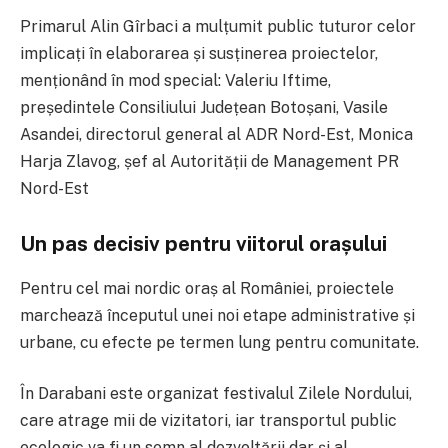
Primarul Alin Gîrbaci a mulțumit public tuturor celor
implicați în elaborarea și susținerea proiectelor,
menționând în mod special:
Valeriu Iftime
,
președintele Consiliului Județean Botoșani,
Vasile
Asandei
, directorul general al ADR Nord-Est,
Monica
Harja Zlavog
, șef al Autorității de Management PR
Nord-Est
Un pas decisiv pentru viitorul orașului
Pentru cel mai nordic oraș al României, proiectele
marchează începutul unei noi etape administrative și
urbane, cu efecte pe termen lung pentru comunitate.
În Darabani este organizat festivalul Zilele Nordului,
care atrage mii de vizitatori, iar transportul public
ecologic va fi un semn al dezvoltării dar și al