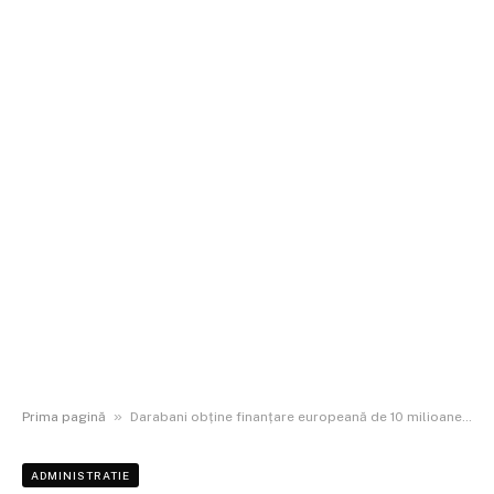
»
Prima pagină
Darabani obține finanțare europeană de 10 milioane de euro pentru transport public și infrastructură urbană
ADMINISTRATIE