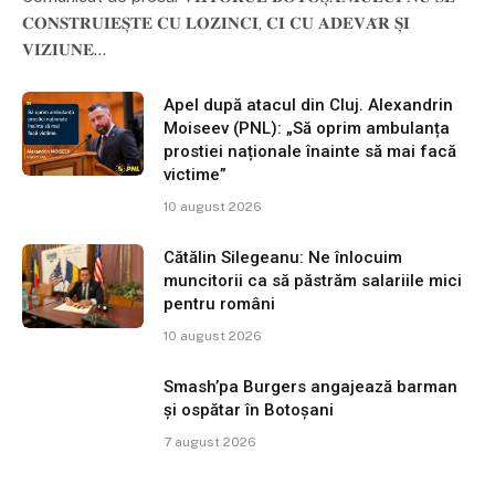
𝐂𝐎𝐍𝐒𝐓𝐑𝐔𝐈𝐄𝐒̦𝐓𝐄 𝐂𝐔 𝐋𝐎𝐙𝐈𝐍𝐂𝐈, 𝐂𝐈 𝐂𝐔 𝐀𝐃𝐄𝐕𝐀̆𝐑 𝐒̦𝐈
𝐕𝐈𝐙𝐈𝐔𝐍𝐄…
Apel după atacul din Cluj. Alexandrin
Moiseev (PNL): „Să oprim ambulanța
prostiei naționale înainte să mai facă
victime”
10 august 2026
Cătălin Silegeanu: Ne înlocuim
muncitorii ca să păstrăm salariile mici
pentru români
10 august 2026
Smash’pa Burgers angajează barman
și ospătar în Botoșani
7 august 2026