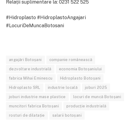
Relații suplimentare la: 0231 522 525
#Hidroplasto #HidroplastoAngajari
#LocuriDeMuncaBotosani
angajări Botoșani
companie românească
dezvoltare industrială
economia Botoșaniului
fabrica Mihai Eminescu
Hidroplasto Botoșani
Hidroplasto SRL
industrie locală
joburi 2025
joburi industrie mase plastice
locuri de muncă Botoșani
muncitori fabrica Botoșani
producție industrială
rosturi de dilatație
salarii botoșani