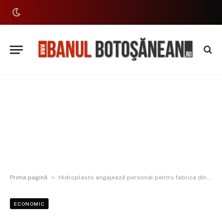
»
Prima pagină
Hidroplasto angajează personal pentru fabrica din Botoșani. Salarii motivante și transport gratuit
ECONOMIC