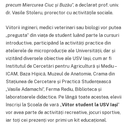
precum Miercurea Ciuc și Buzău
”, a declarat prof. univ.
dr. Vasile Stoleru, prorector cu activitățile sociale.
Viitorii ingineri, medici veterinari sau biologi vor putea
„pregusta” din viața de student luând parte la cursuri
introductive, participând la activități practice din
atelierele de microproducție ale Universității, dar și
vizitând diversele obiective ale USV Iași, cum ar fi
Institutul de Cercetări pentru Agricultură și Mediu –
ICAM, Baza Hipică, Muzeul de Anatomie, Crama din
Stațiunea de Cercetare și Practică Studențească
„Vasile Adamachi”, Ferma Rediu, Biblioteca și
laboratoarele didactice. Pe lângă toate acestea, elevii
înscriși la Școala de vară „
Viitor student la USV Iași
”
vor avea parte de activități recreative, jocuri sportive,
iar toți cei prezenți vor primi un kit educațional.