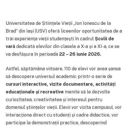
Universitatea de Științele Vieții „Ion Ionescu de la
Brad” din Iași (USV) oferă liceenilor oportunitatea de a
trăi experiența vieții studențești în cadrul
Școlii de
vară
dedicată elevilor din clasele a X-a și a XI-a, ce se
va desfășura în perioada
22 – 26 iunie 2026.
Astfel, săptămâna viitoare, 110 de elevi vor avea șansa
să descopere universul academic printr-o serie de
cursuri interactive, vizite documentare, activități
educaționale și recreative
menite să le dezvolte
curiozitatea, creativitatea și interesul pentru
domeniul științelor vieții. Elevii vor vizita campusul, vor
interacționa direct cu studenți și cadre didactice, vor
participa la demonstrații practice, descoperind