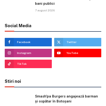
bani publici
7 august 2026
Social Media
Facebook
Twitter
Instagram
YouTube
TikTok
Stiri noi
Smash’pa Burgers angajează barman
și ospătar în Botoșani