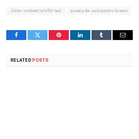
„Viitor student la USV Iași”
școala de vară pentru liceeni
Facebook
Twitter
Pinterest
LinkedIn
Tumblr
Email
RELATED
POSTS