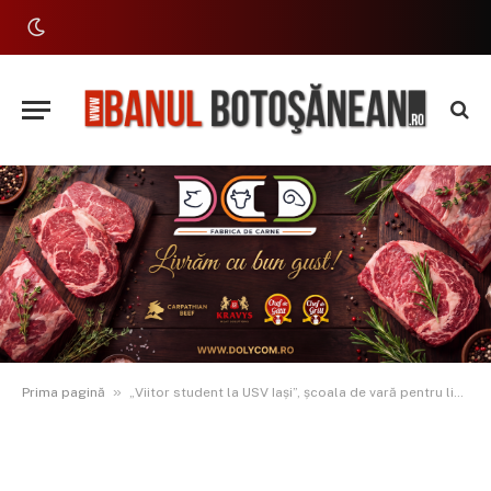
»
Prima pagină
„Viitor student la USV Iași”, școala de vară pentru liceeni