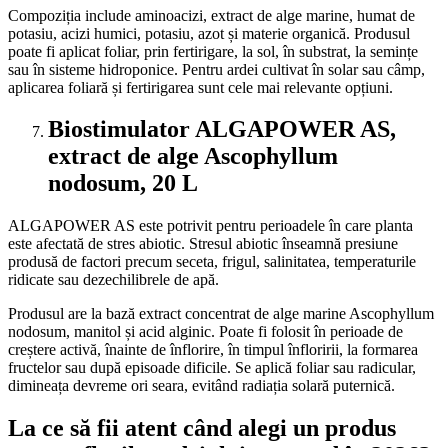
Compoziția include aminoacizi, extract de alge marine, humat de
potasiu, acizi humici, potasiu, azot și materie organică. Produsul
poate fi aplicat foliar, prin fertirigare, la sol, în substrat, la semințe
sau în sisteme hidroponice. Pentru ardei cultivat în solar sau câmp,
aplicarea foliară și fertirigarea sunt cele mai relevante opțiuni.
Biostimulator ALGAPOWER AS,
extract de alge Ascophyllum
nodosum, 20 L
ALGAPOWER AS este potrivit pentru perioadele în care planta
este afectată de stres abiotic. Stresul abiotic înseamnă presiune
produsă de factori precum seceta, frigul, salinitatea, temperaturile
ridicate sau dezechilibrele de apă.
Produsul are la bază extract concentrat de alge marine Ascophyllum
nodosum, manitol și acid alginic. Poate fi folosit în perioade de
creștere activă, înainte de înflorire, în timpul înfloririi, la formarea
fructelor sau după episoade dificile. Se aplică foliar sau radicular,
dimineața devreme ori seara, evitând radiația solară puternică.
La ce să fii atent când alegi un produs