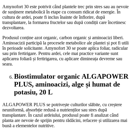
Amynofort 30 este potrivit când plantele trec prin stres sau au nevoie
de susținere metabolică în etape cu consum ridicat de energie. În
cultura de ardei, poate fi inclus înainte de înflorire, după
transplantare, la formarea fructelor sau după condiții care încetinesc
dezvoltarea.
Produsul conține azot organic, carbon organic și aminoacizi liberi.
Aminoacizii participă la procesele metabolice ale plantei și pot fi utili
în perioade solicitante. Amynofort 30 se poate aplica foliar, radicular
sau prin fertirigare. Pentru ardei, cele mai practice variante sunt
aplicarea foliară și fertirigarea, cu aplicare dimineața devreme sau
seara.
Biostimulator organic ALGAPOWER
PLUS, aminoacizi, alge și humat de
potasiu, 20 L
ALGAPOWER PLUS se potrivește culturilor slăbite, cu creștere
neuniformă, absorbție redusă a nutrienților sau stres după
transplantare. În cazul ardeiului, produsul poate fi analizat când
planta are nevoie de sprijin pentru rădăcini, refacere și utilizarea mai
bună a elementelor nutritive.