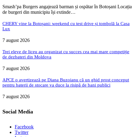
Smash’pa Burgers angajează barman și ospătar în Botoșani Locația
de burgeri din municipiu își extinde…
CHERY vine la Botoșani: weekend cu test drive și tombolă la Casa
Lux
7 august 2026
Trei eleve de liceu au organizat cu succes cea mai mare competiție
de dezbateri din Moldova
7 august 2026
APCE o avertizează pe Diana Buzoianu că un ghid prost conceput
pentru baterii de stocare va duce la risipă de bani publici
7 august 2026
Social Media
Facebook
Twitter