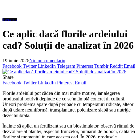
Economic
Ce aplic dacă florile ardeiului
cad? Soluții de analizat în 2026
19 iunie 2026
Niciun comentariu
Facebook
Twitter
LinkedIn
Telegram
Pinterest
Tumblr
Reddit
Email
Share
Facebook
Twitter
LinkedIn
Pinterest
Email
Florile ardeiului pot cădea din mai multe motive, iar alegerea
produsului potrivit depinde de ce se întâmplă concret în cultură.
Uneori problema apare după perioade cu temperaturi ridicate, alteori
după udare neuniformă, transplantare, polenizare slabă sau nutriție
dezechilibrată.
Înainte să aplici un fertilizant sau un biostimulator, observă ritmul de
dezvoltare al plantei, aspectul frunzelor, numărul de boboci, calitatea
florilor și momentul în care acestea cad. În 2026, produsele