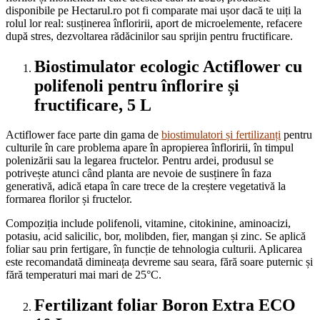
disponibile pe Hectarul.ro pot fi comparate mai ușor dacă te uiți la
rolul lor real: susținerea înfloririi, aport de microelemente, refacere
după stres, dezvoltarea rădăcinilor sau sprijin pentru fructificare.
Biostimulator ecologic Actiflower cu
polifenoli pentru înflorire și
fructificare, 5 L
Actiflower face parte din gama de
biostimulatori și fertilizanți
pentru
culturile în care problema apare în apropierea înfloririi, în timpul
polenizării sau la legarea fructelor. Pentru ardei, produsul se
potrivește atunci când planta are nevoie de susținere în faza
generativă, adică etapa în care trece de la creștere vegetativă la
formarea florilor și fructelor.
Compoziția include polifenoli, vitamine, citokinine, aminoacizi,
potasiu, acid salicilic, bor, molibden, fier, mangan și zinc. Se aplică
foliar sau prin fertigare, în funcție de tehnologia culturii. Aplicarea
este recomandată dimineața devreme sau seara, fără soare puternic și
fără temperaturi mai mari de 25°C.
Fertilizant foliar Boron Extra ECO