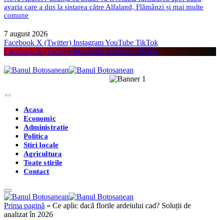
avaria care a dus la sistarea către Alfaland, Flămânzi și mai multe
comune
7 august 2026
Facebook
X (Twitter)
Instagram
YouTube
TikTok
Facebook
X (Twitter)
Instagram
YouTube
TikTok
Acasa
Economic
Administratie
Politica
Stiri locale
Agricultura
Toate stirile
Contact
Prima pagină
»
Ce aplic dacă florile ardeiului cad? Soluții de
analizat în 2026