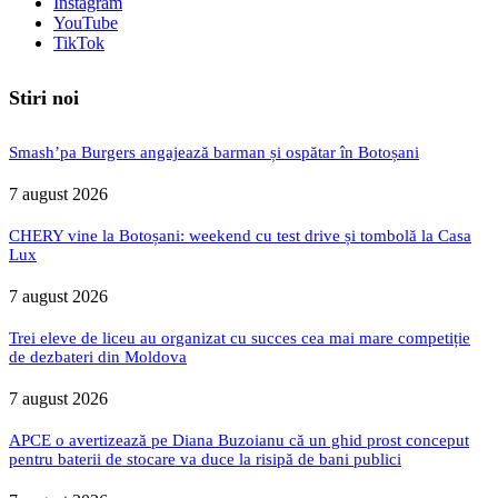
Instagram
YouTube
TikTok
Stiri noi
Smash’pa Burgers angajează barman și ospătar în Botoșani
7 august 2026
CHERY vine la Botoșani: weekend cu test drive și tombolă la Casa
Lux
7 august 2026
Trei eleve de liceu au organizat cu succes cea mai mare competiție
de dezbateri din Moldova
7 august 2026
APCE o avertizează pe Diana Buzoianu că un ghid prost conceput
pentru baterii de stocare va duce la risipă de bani publici