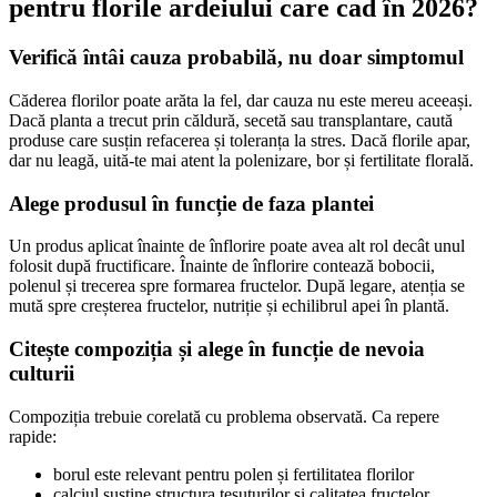
pentru florile ardeiului care cad în 2026?
Verifică întâi cauza probabilă, nu doar simptomul
Căderea florilor poate arăta la fel, dar cauza nu este mereu aceeași.
Dacă planta a trecut prin căldură, secetă sau transplantare, caută
produse care susțin refacerea și toleranța la stres. Dacă florile apar,
dar nu leagă, uită-te mai atent la polenizare, bor și fertilitate florală.
Alege produsul în funcție de faza plantei
Un produs aplicat înainte de înflorire poate avea alt rol decât unul
folosit după fructificare. Înainte de înflorire contează bobocii,
polenul și trecerea spre formarea fructelor. După legare, atenția se
mută spre creșterea fructelor, nutriție și echilibrul apei în plantă.
Citește compoziția și alege în funcție de nevoia
culturii
Compoziția trebuie corelată cu problema observată. Ca repere
rapide:
borul este relevant pentru polen și fertilitatea florilor
calciul susține structura țesuturilor și calitatea fructelor