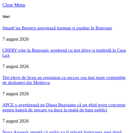
Close Menu
Stiri
Smash’pa Burgers angajează barman și ospătar în Botoșani
7 august 2026
CHERY vine la Botoșani: weekend cu test drive și tombolă la Casa
Lux
7 august 2026
Trei eleve de liceu au organizat cu succes cea mai mare competiție
de dezbateri din Moldova
7 august 2026
APCE o avertizează pe Diana Buzoianu că un ghid prost conceput
pentru baterii de stocare va duce la risipă de bani publici
7 august 2026
Nova Apaserv anunță că astăzi va fi reluată furnizarea apei după