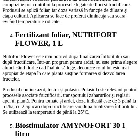
compoziție pot contribui la procesele legate de flori și fructificare.
Produsul se aplică foliar, iar doza variază în funcție de diluare și
etapa culturii. Aplicarea se face de preferat dimineața sau seara,
evitând temperaturile ridicate.
Fertilizant foliar, NUTRIFORT
FLOWER, 1 L
Nutrifort Flower este mai potrivit după finalizarea înfloritului sau
după fructificare. Într-un program pentru ardei, nu este prima alegere
atunci când florile cad înainte să lege, deoarece rolul lui este mai
apropiat de etapa în care planta susține formarea și dezvoltarea
fructelor.
Produsul conține azot, fosfor și potasiu. Potasiul este relevant pentru
procesele asociate fructificării, transportului zaharurilor și reglării
apei în plantă. Pentru tomate și ardei, doza indicată este de 3 până la
5 l/ha, cu 2 aplicări după fructificare sau după finalizarea înfloritului.
Se utilizează la temperaturi de până la 25°C.
Biostimulator AMYNOFORT 30 1
litru