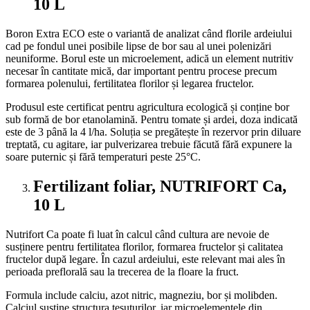
10 L
Boron Extra ECO este o variantă de analizat când florile ardeiului
cad pe fondul unei posibile lipse de bor sau al unei polenizări
neuniforme. Borul este un microelement, adică un element nutritiv
necesar în cantitate mică, dar important pentru procese precum
formarea polenului, fertilitatea florilor și legarea fructelor.
Produsul este certificat pentru agricultura ecologică și conține bor
sub formă de bor etanolamină. Pentru tomate și ardei, doza indicată
este de 3 până la 4 l/ha. Soluția se pregătește în rezervor prin diluare
treptată, cu agitare, iar pulverizarea trebuie făcută fără expunere la
soare puternic și fără temperaturi peste 25°C.
Fertilizant foliar, NUTRIFORT Ca,
10 L
Nutrifort Ca poate fi luat în calcul când cultura are nevoie de
susținere pentru fertilitatea florilor, formarea fructelor și calitatea
fructelor după legare. În cazul ardeiului, este relevant mai ales în
perioada preflorală sau la trecerea de la floare la fruct.
Formula include calciu, azot nitric, magneziu, bor și molibden.
Calciul susține structura țesuturilor, iar microelementele din