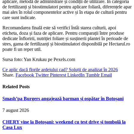
aplicare, metodă de administrare și condiții de utilizare. În categoria
de fertilizanți și biostimulatori pentru aplicare foliară, diferențele apar
mai ales în rolul componentelor active și în etapa de cultură pentru
care sunt indicate.
Recomandarea finală este să verifici întâi starea culturii, apoi
eticheta, doza și faza de aplicare. Pentru comparații între produse
dedicate înfloririi, nutriției foliare și susținerii plantei în perioade de
stres, gama de fertilizanți și biostimulatori disponibilă pe Hectarul.ro
poate fi un reper util.
Sursa foto: Yan Krukau pe Pexels.com
Ce aplic dacă florile ardeiului cad? Soluții de analizat în 2026
Share.
Facebook
Twitter
Pinterest
LinkedIn
Tumblr
Email
Related
Posts
Smash’pa Burgers angajează barman și ospătar în Botoșani
7 august 2026
CHERY vine la Botoșani: weekend cu test drive și tombolă la
Casa Lux