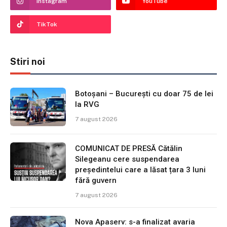
Instagram
YouTube
TikTok
Stiri noi
Botoșani – București cu doar 75 de lei
la RVG
7 august 2026
COMUNICAT DE PRESĂ Cătălin
Silegeanu cere suspendarea
președintelui care a lăsat țara 3 luni
fără guvern
7 august 2026
Nova Apaserv: s-a finalizat avaria