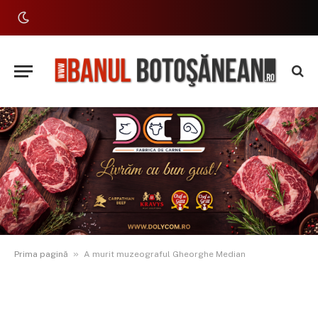
»
Prima pagină
A murit muzeograful Gheorghe Median