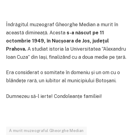
Îndrăgitul muzeograf Gheorghe Median a murit în
această dimineață. Acesta
s-a născut pe 11
octombrie 1949, în Nucșoara de Jos, judeţul
Prahov
a.
A studiat istoria la Universitatea ”Alexandru
Ioan Cuza” din Iași, finalizând cu a doua medie pe țară.
Era considerat o somitate în domeniu și un om cu o
blândețe rară, un iubitor al municipiului Botoșani.
Dumnezeu să-l ierte! Condoleanțe familiei!
A murit muzeograful Gheorghe Median