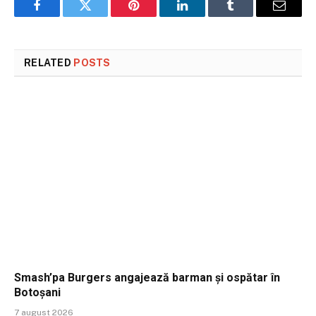
Facebook
Twitter
Pinterest
LinkedIn
Tumblr
Email
RELATED
POSTS
Smash’pa Burgers angajează barman și ospătar în
Botoșani
7 august 2026