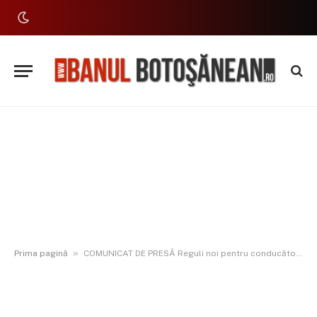
»
Prima pagină
COMUNICAT DE PRESĂ Reguli noi pentru conducătorii de motociclete, aprobate în Senat