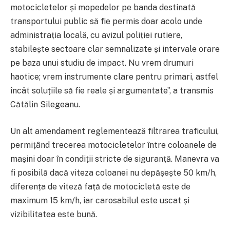
motocicletelor și mopedelor pe banda destinată
transportului public să fie permis doar acolo unde
administrația locală, cu avizul poliției rutiere,
stabilește sectoare clar semnalizate și intervale orare
pe baza unui studiu de impact. Nu vrem drumuri
haotice; vrem instrumente clare pentru primari, astfel
încât soluțiile să fie reale și argumentate”, a transmis
Cătălin Silegeanu.
Un alt amendament reglementează filtrarea traficului,
permițând trecerea motocicletelor între coloanele de
mașini doar în condiții stricte de siguranță. Manevra va
fi posibilă dacă viteza coloanei nu depășește 50 km/h,
diferența de viteză față de motocicletă este de
maximum 15 km/h, iar carosabilul este uscat și
vizibilitatea este bună.