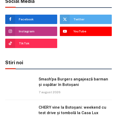
Social Media
Facebook
Twitter
Instagram
YouTube
TikTok
Stiri noi
Smash’pa Burgers angajează barman
și ospătar în Botoșani
7 august 2026
CHERY vine la Botoșani: weekend cu
test drive și tombolă la Casa Lux