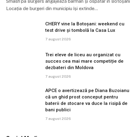
Smash’pa Burgers angajează barman și ospătar în Botoșani
Locația de burgeri din municipiu își extinde…
CHERY vine la Botoșani: weekend cu
test drive și tombolă la Casa Lux
7 august 2026
Trei eleve de liceu au organizat cu
succes cea mai mare competiție de
dezbateri din Moldova
7 august 2026
APCE o avertizează pe Diana Buzoianu
că un ghid prost conceput pentru
baterii de stocare va duce la risipă de
bani publici
7 august 2026