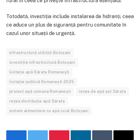
rural în ceea ce privește infrastructura esențială.
Totodată, investiția include instalarea de hidranți, ceea
ce aduce un plus de siguranță pentru comunitate în
cazul unor situații de urgență.
infrastructură utilități Botoșani
investiție infrastructură Botoșani
licitație apă Sărata Roma­nești
licitație publică Roma­nești 2025
proiect apă comuna Roma­nești
rețea de apă sat Sărata
rețea distribuție apă Sărata
sistem alimentare cu apă rural Botoșani
Facebook
Twitter
Pinterest
LinkedIn
Tumblr
Email