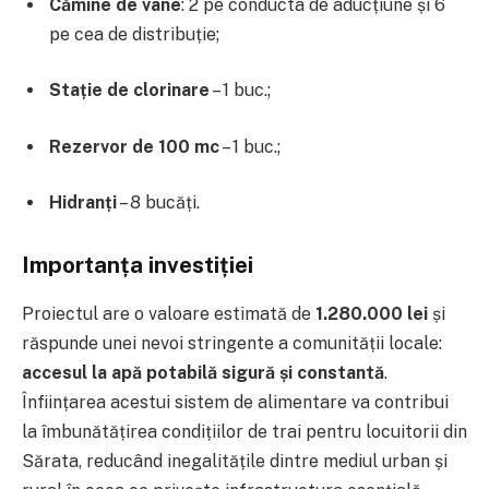
Cămine de vane
: 2 pe conducta de aducțiune și 6
pe cea de distribuție;
Stație de clorinare
– 1 buc.;
Rezervor de 100 mc
– 1 buc.;
Hidranți
– 8 bucăți.
Importanța investiției
Proiectul are o valoare estimată de
1.280.000 lei
și
răspunde unei nevoi stringente a comunității locale:
accesul la apă potabilă sigură și constantă
.
Înființarea acestui sistem de alimentare va contribui
la îmbunătățirea condițiilor de trai pentru locuitorii din
Sărata, reducând inegalitățile dintre mediul urban și