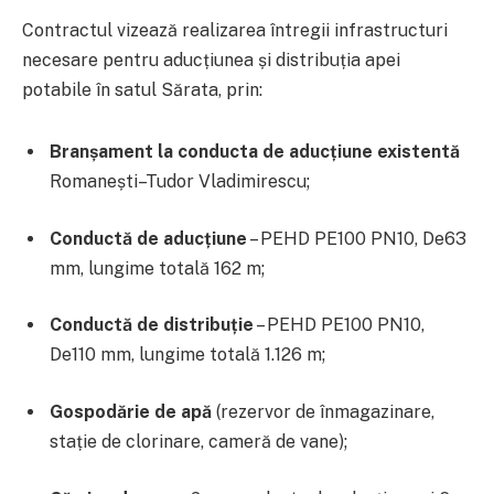
Contractul vizează realizarea întregii infrastructuri
necesare pentru aducțiunea și distribuția apei
potabile în satul Sărata, prin:
Branșament la conducta de aducțiune existentă
Roma­nești–Tudor Vladimirescu;
Conductă de aducțiune
– PEHD PE100 PN10, De63
mm, lungime totală 162 m;
Conductă de distribuție
– PEHD PE100 PN10,
De110 mm, lungime totală 1.126 m;
Gospodărie de apă
(rezervor de înmagazinare,
stație de clorinare, cameră de vane);