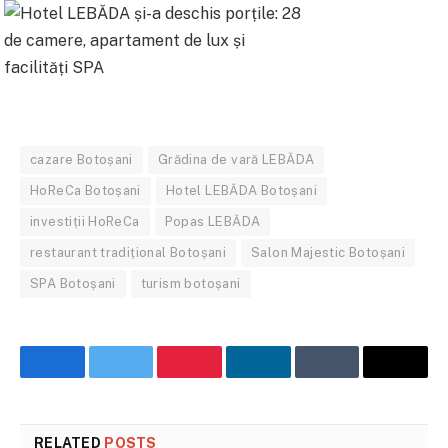
cazare Botoșani
Grădina de vară LEBĂDA
HoReCa Botoșani
Hotel LEBĂDA Botoșani
investiții HoReCa
Popas LEBĂDA
restaurant tradițional Botoșani
Salon Majestic Botoșani
SPA Botoșani
turism botoșani
Facebook
Twitter
Pinterest
LinkedIn
Tumblr
Email
RELATED
POSTS