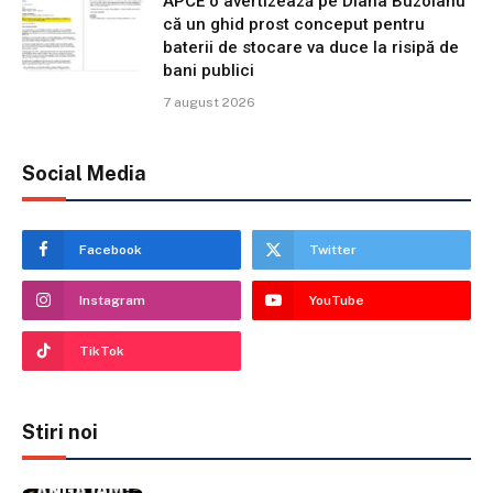
APCE o avertizează pe Diana Buzoianu
că un ghid prost conceput pentru
baterii de stocare va duce la risipă de
bani publici
7 august 2026
Social Media
Facebook
Twitter
Instagram
YouTube
TikTok
Stiri noi