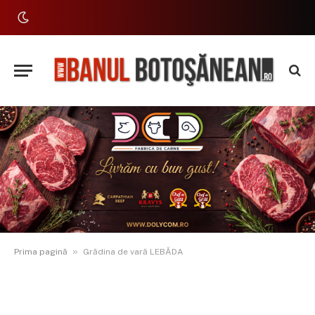
»
Prima pagină
Grădina de vară LEBĂDA