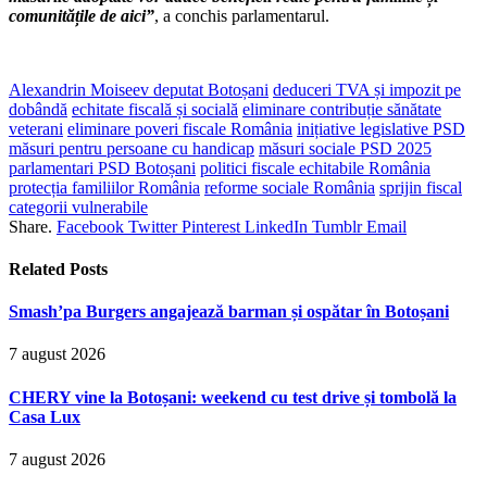
comunitățile de aici”
, a conchis parlamentarul.
Alexandrin Moiseev deputat Botoșani
deduceri TVA și impozit pe
dobândă
echitate fiscală și socială
eliminare contribuție sănătate
veterani
eliminare poveri fiscale România
inițiative legislative PSD
măsuri pentru persoane cu handicap
măsuri sociale PSD 2025
parlamentari PSD Botoșani
politici fiscale echitabile România
protecția familiilor România
reforme sociale România
sprijin fiscal
categorii vulnerabile
Share.
Facebook
Twitter
Pinterest
LinkedIn
Tumblr
Email
Related
Posts
Smash’pa Burgers angajează barman și ospătar în Botoșani
7 august 2026
CHERY vine la Botoșani: weekend cu test drive și tombolă la
Casa Lux
7 august 2026