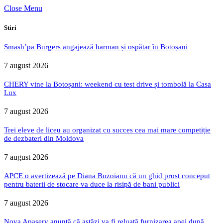
Close Menu
Stiri
Smash’pa Burgers angajează barman și ospătar în Botoșani
7 august 2026
CHERY vine la Botoșani: weekend cu test drive și tombolă la Casa
Lux
7 august 2026
Trei eleve de liceu au organizat cu succes cea mai mare competiție
de dezbateri din Moldova
7 august 2026
APCE o avertizează pe Diana Buzoianu că un ghid prost conceput
pentru baterii de stocare va duce la risipă de bani publici
7 august 2026
Nova Apaserv anunță că astăzi va fi reluată furnizarea apei după