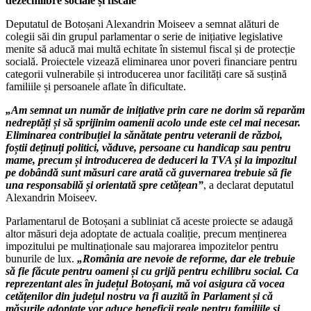
dezechilibre sociale și fiscale”
Deputatul de Botoșani Alexandrin Moiseev a semnat alături de
colegii săi din grupul parlamentar o serie de inițiative legislative
menite să aducă mai multă echitate în sistemul fiscal și de protecție
socială. Proiectele vizează eliminarea unor poveri financiare pentru
categorii vulnerabile și introducerea unor facilități care să susțină
familiile și persoanele aflate în dificultate.
„Am semnat un număr de inițiative prin care ne dorim să reparăm
nedreptăți și să sprijinim oamenii acolo unde este cel mai necesar.
Eliminarea contribuției la sănătate pentru veteranii de război,
foștii deținuți politici, văduve, persoane cu handicap sau pentru
mame, precum și introducerea de deduceri la TVA și la impozitul
pe dobândă sunt măsuri care arată că guvernarea trebuie să fie
una responsabilă și orientată spre cetățean”
, a declarat deputatul
Alexandrin Moiseev.
Parlamentarul de Botoșani a subliniat că aceste proiecte se adaugă
altor măsuri deja adoptate de actuala coaliție, precum menținerea
impozitului pe multinaționale sau majorarea impozitelor pentru
bunurile de lux.
„România are nevoie de reforme, dar ele trebuie
să fie făcute pentru oameni și cu grijă pentru echilibru social. Ca
reprezentant ales în județul Botoșani, mă voi asigura că vocea
cetățenilor din județul nostru va fi auzită în Parlament și că
măsurile adoptate vor aduce beneficii reale pentru familiile și