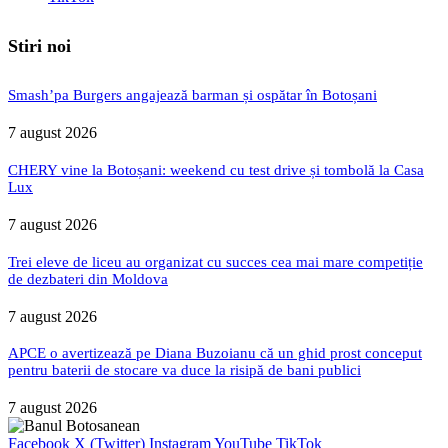
Stiri noi
Smash’pa Burgers angajează barman și ospătar în Botoșani
7 august 2026
CHERY vine la Botoșani: weekend cu test drive și tombolă la Casa
Lux
7 august 2026
Trei eleve de liceu au organizat cu succes cea mai mare competiție
de dezbateri din Moldova
7 august 2026
APCE o avertizează pe Diana Buzoianu că un ghid prost conceput
pentru baterii de stocare va duce la risipă de bani publici
7 august 2026
Facebook
X (Twitter)
Instagram
YouTube
TikTok