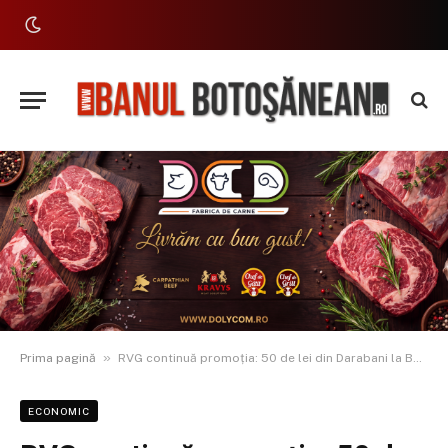
»
Prima pagină
RVG continuă promoția: 50 de lei din Darabani la București și Otopeni
ECONOMIC