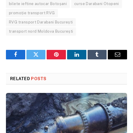
bilete ieftine autocar Botoșani
curse Darabani Otopeni
promoție transport RVG
RVG transport Darabani București
transport nord Moldova București
Facebook
Twitter
Pinterest
LinkedIn
Tumblr
Email
RELATED
POSTS