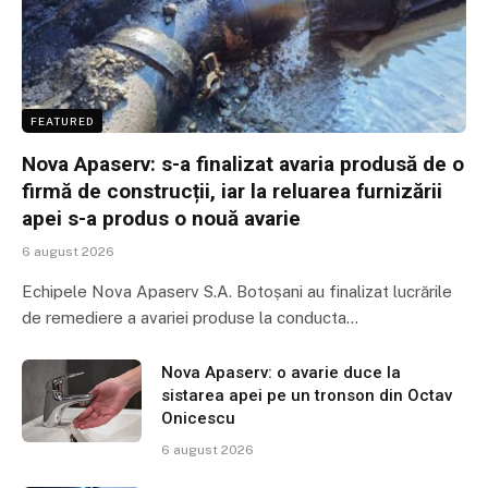
FEATURED
Nova Apaserv: s-a finalizat avaria produsă de o
firmă de construcții, iar la reluarea furnizării
apei s-a produs o nouă avarie
6 august 2026
Echipele Nova Apaserv S.A. Botoșani au finalizat lucrările
de remediere a avariei produse la conducta…
Nova Apaserv: o avarie duce la
sistarea apei pe un tronson din Octav
Onicescu
6 august 2026