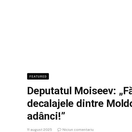
FEATURED
Deputatul Moiseev: „Fă
decalajele dintre Moldo
adânci!”
11 august 2025
Niciun comentariu