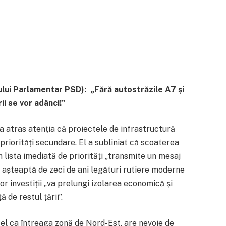
ului Parlamentar PSD):
„Fără autostrăzile A7 și
ii se vor adânci!”
 atras atenția că proiectele de infrastructură
riorități secundare. El a subliniat că scoaterea
 lista imediată de priorități „transmite un mesaj
 așteaptă de zeci de ani legături rutiere moderne
or investiții „va prelungi izolarea economică și
ă de restul țării”.
fel ca întreaga zonă de Nord-Est, are nevoie de