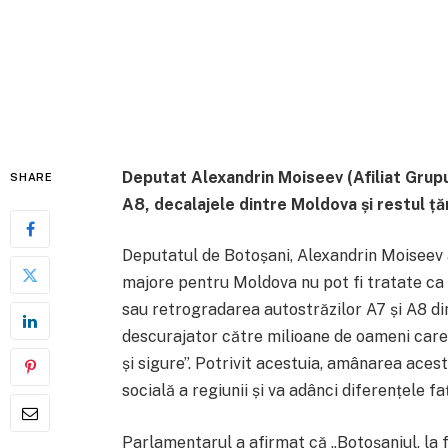
Deputat Alexandrin Moiseev (Afiliat Grup
SHARE
A8, decalajele dintre Moldova și restul țăr
Deputatul de Botoșani, Alexandrin Moiseev a
majore pentru Moldova nu pot fi tratate ca p
sau retrogradarea autostrăzilor A7 și A8 din
descurajator către milioane de oameni care
și sigure”. Potrivit acestuia, amânarea acest
socială a regiunii și va adânci diferențele faț
Parlamentarul a afirmat că „Botoșaniul, la 