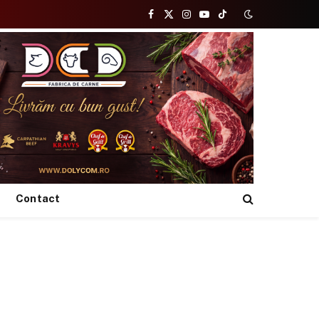
Facebook
X
Instagram
YouTube
TikTok
(Twitter)
Contact