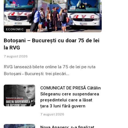
ECONOMIC
Botoșani – București cu doar 75 de lei
la RVG
7 august 2026
RVG lansează bilete online la 75 de lei pe ruta
Botoșani – București: trei plecări…
COMUNICAT DE PRESĂ Cătălin
Silegeanu cere suspendarea
președintelui care a lăsat
țara 3 luni fără guvern
7 august 2026
Nova Apaserv: s-a finalizat