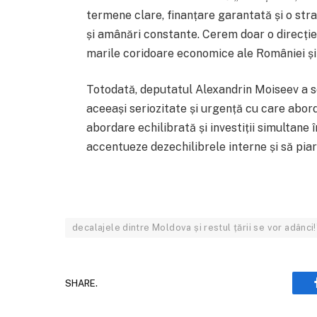
termene clare, finanțare garantată și o st
și amânări constante. Cerem doar o direcție
marile coridoare economice ale României și
Totodată, deputatul Alexandrin Moiseev a so
aceeași seriozitate și urgență cu care abord
abordare echilibrată și investiții simultane î
accentueze dezechilibrele interne și să piar
decalajele dintre Moldova și restul țării se vor adânci!
SHARE.