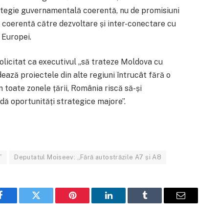
rategie guvernamentală coerentă, nu de promisiuni
 coerentă către dezvoltare și inter-conectare cu
 Europei.
licitat ca executivul „să trateze Moldova cu
ează proiectele din alte regiuni întrucât fără o
n toate zonele țării, România riscă să-și
dă oportunități strategice majore”.
”
Deputatul Moiseev: „Fără autostrăzile A7 și A8
Facebook
Twitter
Pinterest
LinkedIn
Tumblr
Email