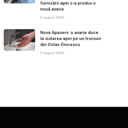
furnizării apei s-a produs o
nouă avarie
6 august 2026
Nova Apaserv: o avarie duce
la sistarea apei pe un tronson
din Octav Onicescu
6 august 2026