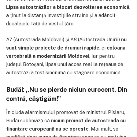
Lipsa autostrăzilor a blocat dezvoltarea economică
,
a ținut la distanță investițiile străine și a adâncit
decalajele față de Vestul țării.
A7 (Autostrada Moldovei) și A8 (Autostrada Unirii)
nu
sunt simple proiecte de drumuri rapide
, ci
coloana
vertebrală a modernizării Moldovei
. Iar pentru
județul Botoșani, lipsa unui acces real la rețeaua de
autostrăzi a fost sinonimă cu stagnare economică.
Budăi: „Nu se pierde niciun eurocent. Din
contră, câștigăm!”
În ciuda alarmismului promovat de ministrul Pîslaru,
Budăi subliniază că
niciun proiect de autostradă cu
finanțare europeană nu se oprește
. Mai mult, se