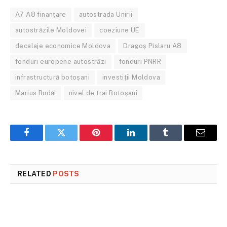
A7 A8 finanțare
autostrada Unirii
autostrăzile Moldovei
coeziune UE
decalaje economice Moldova
Dragoș Pîslaru A8
fonduri europene autostrăzi
fonduri PNRR
infrastructură botoșani
investiții Moldova
Marius Budăi
nivel de trai Botoșani
Facebook
Twitter
Pinterest
LinkedIn
Tumblr
Email
RELATED
POSTS