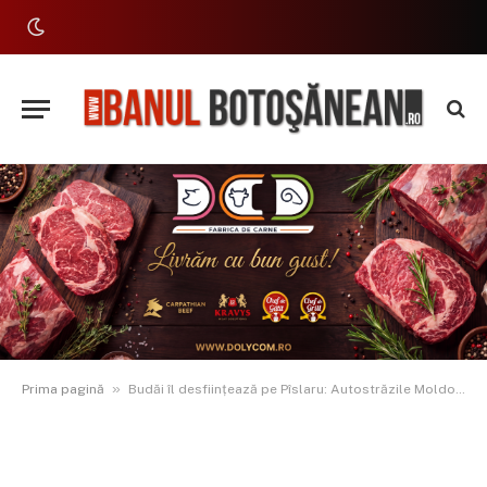
»
Prima pagină
Budăi îl desființează pe Pîslaru: Autostrăzile Moldovei merg mai departe cu fonduri UE