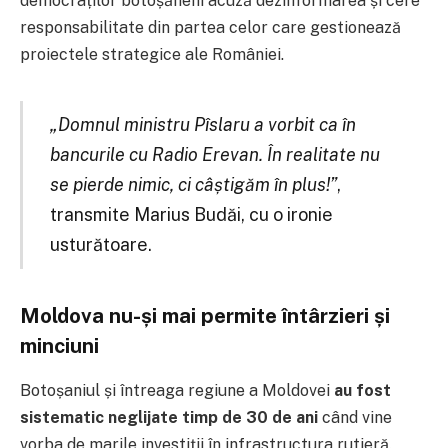
democraților botoșăneni acuză dezinformarea și cere
responsabilitate din partea celor care gestionează
proiectele strategice ale României.
„Domnul ministru Pîslaru a vorbit ca în
bancurile cu Radio Erevan. În realitate nu
se pierde nimic, ci câștigăm în plus!”
,
transmite Marius Budăi, cu o ironie
usturătoare.
Moldova nu-și mai permite întârzieri și
minciuni
Botoșaniul și întreaga regiune a Moldovei
au fost
sistematic neglijate timp de 30 de ani
când vine
vorba de marile investiții în infrastructura rutieră.