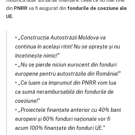
modifică doar sursa de finanțare: ceea ce nu mai vine
din
PNRR
va fi asigurat din
fondurile de coeziune ale
UE
.
•
„Construcția Autostrăzii Moldova va
continua în același ritm! Nu se oprește și nu
încetinește nimic!”
•
„Nu se pierde niciun eurocent din fonduri
europene pentru autostrăzile din România!”
•
„Ce luam ca împrumut din PNRR vom lua
ca sumă nerambursabilă din fondurile de
coeziune!”
•
„Proiectele finanțate anterior cu 40% bani
europeni și 60% fonduri naționale vor fi
acum 100% finanțate din fonduri UE.”