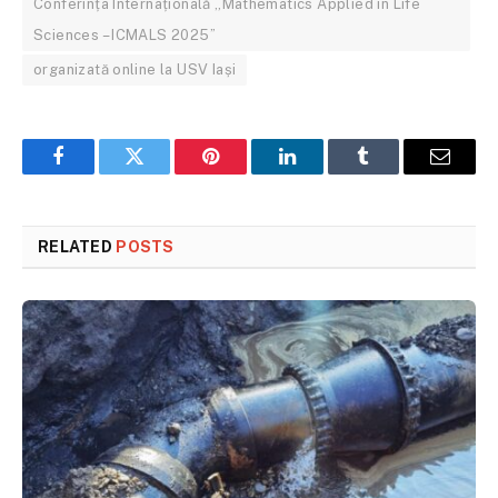
Conferința Internațională „Mathematics Applied in Life
Sciences – ICMALS 2025”
organizată online la USV Iași
Facebook
Twitter
Pinterest
LinkedIn
Tumblr
Email
RELATED
POSTS