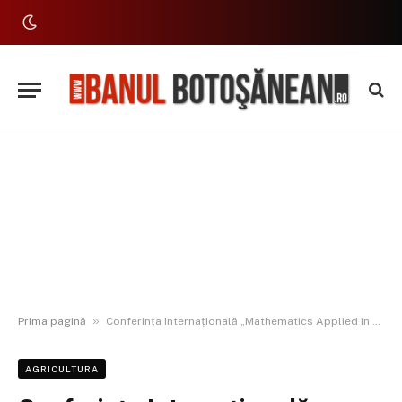
»
Prima pagină
Conferința Internațională „Mathematics Applied in Life Sciences – ICMALS 2025”, organizată online la USV Iași
AGRICULTURA