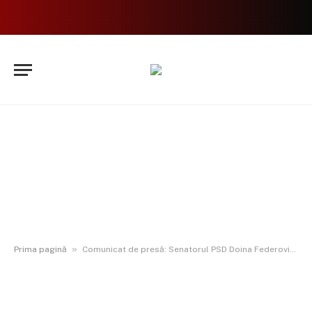
»
Prima pagină
Comunicat de presă: Senatorul PSD Doina Federovici cere ambulanțe noi pentru Botoșani