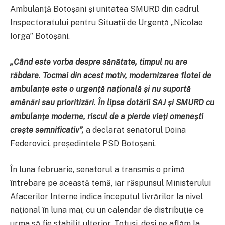
Ambulanță Botoșani și unitatea SMURD din cadrul
Inspectoratului pentru Situații de Urgență „Nicolae
Iorga” Botoșani.
„Când este vorba despre sănătate, timpul nu are
răbdare. Tocmai din acest motiv, modernizarea flotei de
ambulanțe este o urgență națională și nu suportă
amânări sau prioritizări. În lipsa dotării SAJ și SMURD cu
ambulanțe moderne, riscul de a pierde vieți omenești
crește semnificativ”,
a declarat senatorul Doina
Federovici, președintele PSD Botoșani.
În luna februarie, senatorul a transmis o primă
întrebare pe această temă, iar răspunsul Ministerului
Afacerilor Interne indica începutul livrărilor la nivel
național în luna mai, cu un calendar de distribuție ce
urma să fie stabilit ulterior. Totuși, deși ne aflăm la