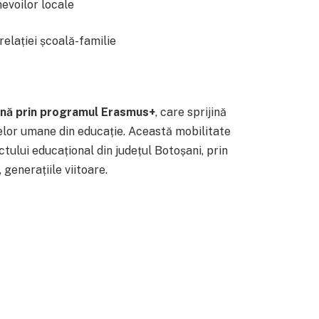
evoilor locale
relației școală-familie
nă prin programul Erasmus+
, care sprijină
elor umane din educație. Această mobilitate
actului educațional din județul Botoșani, prin
generațiile viitoare.