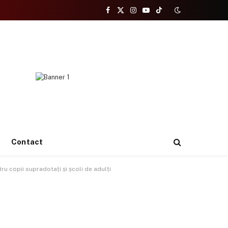
Facebook
X
Instagram
YouTube
TikTok
(Twitter)
Contact
u copii supradotați și școli de adulți