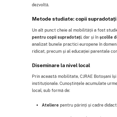
dezvoltă.
Metode studiate: copii supradotați ș
Un alt punct cheie al mobilității a fost stu
pentru copii supradotați
, dar și în
școlile d
analizat bunele practici europene în domeniul 
ridicat, precum și al educației parentale co
Diseminare la nivel local
Prin această mobilitate, CJRAE Botoșani își
instituționale. Cunoștințele acumulate urme
local, sub formă de:
Ateliere
pentru părinți și cadre didact