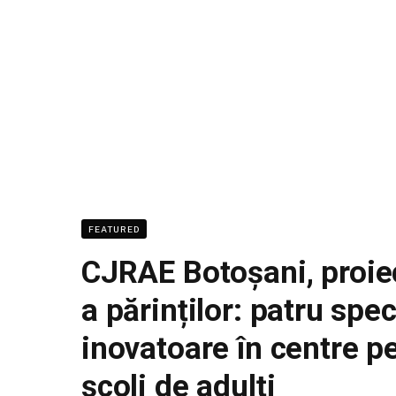
FEATURED
CJRAE Botoșani, proie
a părinților: patru spe
inovatoare în centre pe
școli de adulți