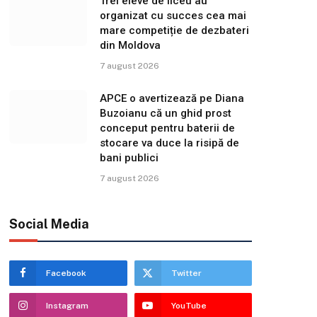
Trei eleve de liceu au
organizat cu succes cea mai
mare competiție de dezbateri
din Moldova
7 august 2026
APCE o avertizează pe Diana
Buzoianu că un ghid prost
conceput pentru baterii de
stocare va duce la risipă de
bani publici
7 august 2026
Social Media
Facebook
Twitter
Instagram
YouTube