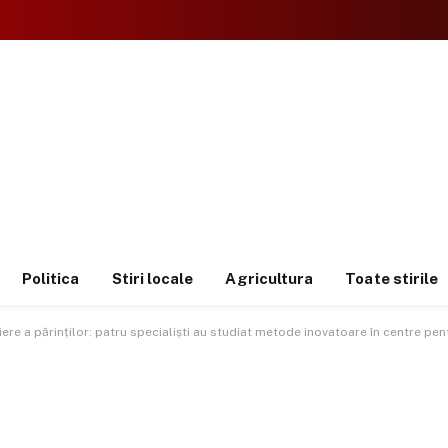
Politica
Stiri locale
Agricultura
Toate stirile
re a părinților: patru specialiști au studiat metode inovatoare în centre pentr