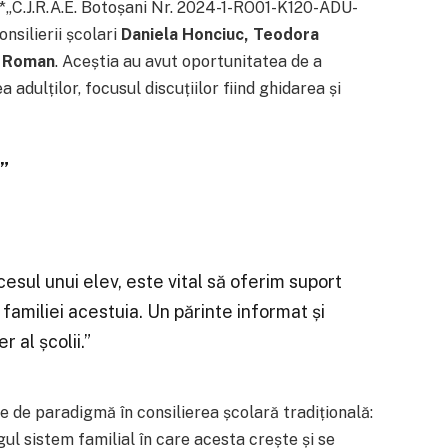
*
„C.J.R.A.E. Botoșani Nr. 2024-1-RO01-K120-ADU-
onsilierii școlari
Daniela Honciuc, Teodora
la Roman
. Aceștia au avut oportunitatea de a
a adulților, focusul discuțiilor fiind ghidarea și
”
esul unui elev, este vital să oferim suport
 familiei acestuia. Un părinte informat și
 al școlii.”
 de paradigmă în consilierea școlară tradițională:
egul sistem familial în care acesta crește și se