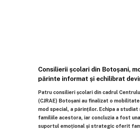
Consilierii școlari din Botoșani, 
părinte informat și echilibrat devi
Patru consilieri școlari din cadrul Centru
(CJRAE) Botoșani au finalizat o mobilitate 
mod special, a părinților. Echipa a studiat
familiile acestora, iar concluzia a fost un
suportul emoțional și strategic oferit fami