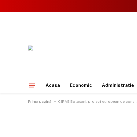
Acasa
Economic
Administratie
»
Prima pagină
CJRAE Botoșani, proiect european de consilie