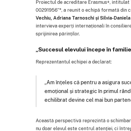
Proiectul de acreditare Erasmus+, intitulat
00291956”
*
, a reunit o echipă formată din c
Vechiu, Adriana Tarnoschi și Silvia-Danie
intervieva experți internaționali în consiliere
sprijinirea părinților.
„Succesul elevului începe în familie
Reprezentantul echipei a declarat:
„Am înțeles că pentru a asigura succ
emoțional și strategic în primul rând
echilibrat devine cel mai bun partener
Această perspectivă reprezintă o schimbare
nu doar elevul este centrul atenției, ci într