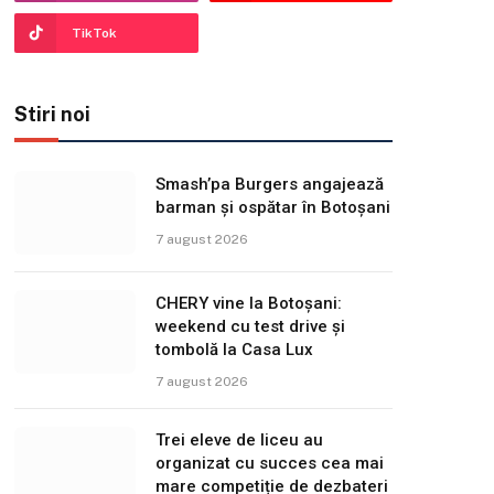
TikTok
Stiri noi
Smash’pa Burgers angajează
barman și ospătar în Botoșani
7 august 2026
CHERY vine la Botoșani:
weekend cu test drive și
tombolă la Casa Lux
7 august 2026
Trei eleve de liceu au
organizat cu succes cea mai
mare competiție de dezbateri