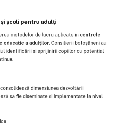
i școli pentru adulți
dierea metodelor de lucru aplicate în
centrele
e educație a adulților
. Consilierii botoșăneni au
identificării și sprijinirii copiilor cu potențial
ntinue.
 consolidează dimensiunea dezvoltării
ază să fie diseminate și implementate la nivel
ice