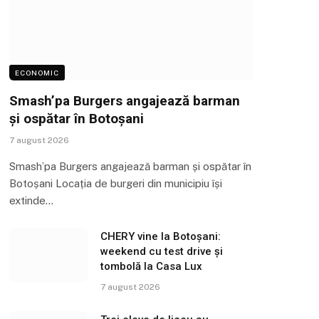
ECONOMIC
Smash’pa Burgers angajează barman
și ospătar în Botoșani
7 august 2026
Smash’pa Burgers angajează barman și ospătar în
Botoșani Locația de burgeri din municipiu își
extinde…
CHERY vine la Botoșani:
weekend cu test drive și
tombolă la Casa Lux
7 august 2026