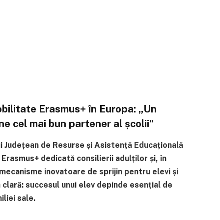
mobilitate Erasmus+ în Europa: „Un
ne cel mai bun partener al școlii”
lui Județean de Resurse și Asistență Educațională
Erasmus+ dedicată consilierii adulților și, în
 mecanisme inovatoare de sprijin pentru elevi și
a clară: succesul unui elev depinde esențial de
liei sale.