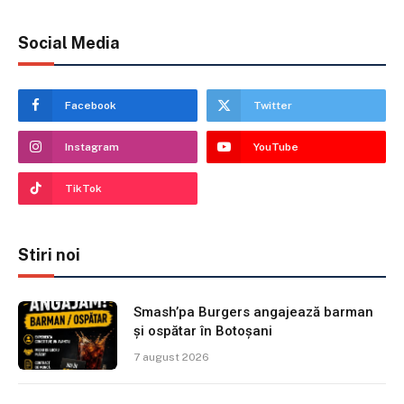
Social Media
Facebook
Twitter
Instagram
YouTube
TikTok
Stiri noi
Smash’pa Burgers angajează barman
și ospătar în Botoșani
7 august 2026