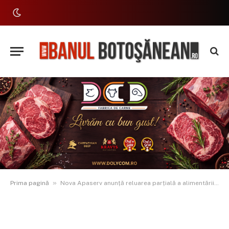
»
Prima pagină
Nova Apaserv anunță reluarea parțială a alimentării cu apă în Curtești