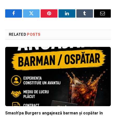
Facebook
Twitter
Pinterest
LinkedIn
Tumblr
Email
RELATED
POSTS
Smash’pa Burgers angajează barman și ospătar în