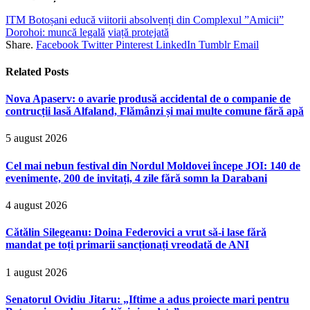
ITM Botoșani educă viitorii absolvenți din Complexul ”Amicii”
Dorohoi: muncă legală
viață protejată
Share.
Facebook
Twitter
Pinterest
LinkedIn
Tumblr
Email
Related
Posts
Nova Apaserv: o avarie produsă accidental de o companie de
contrucții lasă Alfaland, Flămânzi și mai multe comune fără apă
5 august 2026
Cel mai nebun festival din Nordul Moldovei începe JOI: 140 de
evenimente, 200 de invitați, 4 zile fără somn la Darabani
4 august 2026
Cătălin Silegeanu: Doina Federovici a vrut să-i lase fără
mandat pe toți primarii sancționați vreodată de ANI
1 august 2026
Senatorul Ovidiu Jitaru: „Iftime a adus proiecte mari pentru