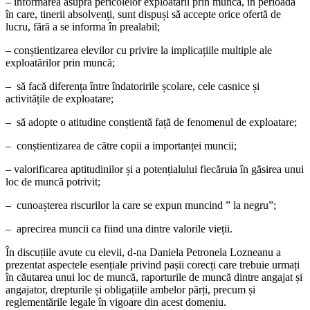
– informarea asupra pericolelor exploatării prin muncă, în perioada
în care, tinerii absolvenți, sunt dispuși să accepte orice ofertă de
lucru, fără a se informa în prealabil;
– conștientizarea elevilor cu privire la implicațiile multiple ale
exploatărilor prin muncă;
– să facă diferența între îndatoririle școlare, cele casnice și
activitățile de exploatare;
– să adopte o atitudine conștientă față de fenomenul de exploatare;
– conștientizarea de către copii a importanței muncii;
– valorificarea aptitudinilor și a potențialului fiecăruia în găsirea unui
loc de muncă potrivit;
– cunoașterea riscurilor la care se expun muncind ” la negru”;
– aprecirea muncii ca fiind una dintre valorile vieții.
În discuțiile avute cu elevii, d-na Daniela Petronela Lozneanu a
prezentat aspectele esențiale privind pașii corecți care trebuie urmați
în căutarea unui loc de muncă, raporturile de muncă dintre angajat și
angajator, drepturile și obligațiile ambelor părți, precum și
reglementările legale în vigoare din acest domeniu.