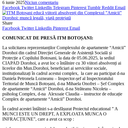
6 iunie 2025
Niciun comentariu
Facebook
Twitter
LinkedIn
Telegram
Pinterest
Tumblr
Reddit
Email
Share
Facebook
Twitter
LinkedIn
Pinterest
Email
COMUNICAT DE PRESĂ ITM BOTOȘANI:
La solicitarea reprezentanților Complexului de apartamente “Amicii”
Dorohoi din cadrul Direcției Generale de Asistență Socială și
Protecție a Copilului Botosani, la data de 05.06.2025, la sediul
CIAPAD Dorohoi, a avut loc o întâlnire cu 30 viitori absolvenți ai
liceelor din Mun.Dorohoi, beneficiari ai serviciilor sociale,
instituționalizați în cadrul acestui complex, la care au participat d-na
Daniela Petronela Lozneanu – Inspector-șef al Inspectoratului
Teritorial de Muncă Botoșani, d-na Mihaela Onofrei – Șef Complex
de apartamente “Amicii“ Dorohoi, d-na Străteanu Nicoleta –
psiholog Complex, d-na Alexoaie Claudia – instructor de educație
Complex de apartamente “Amicii” Dorohoi.
În cadrul acestei întâlniri s-a desfășurat Proiectul educational ” A
MUNCI ESTE UN DREPT, A EXPLOATA MUNCA O
INFRACȚIUNE”, care a avut ca scop :