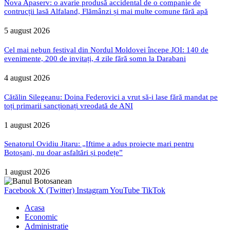
Nova Apaserv: o avarie produsă accidental de o companie de
contrucții lasă Alfaland, Flămânzi și mai multe comune fără apă
5 august 2026
Cel mai nebun festival din Nordul Moldovei începe JOI: 140 de
evenimente, 200 de invitați, 4 zile fără somn la Darabani
4 august 2026
Cătălin Silegeanu: Doina Federovici a vrut să-i lase fără mandat pe
toți primarii sancționați vreodată de ANI
1 august 2026
Senatorul Ovidiu Jitaru: „Iftime a adus proiecte mari pentru
Botoșani, nu doar asfaltări și podețe”
1 august 2026
Facebook
X (Twitter)
Instagram
YouTube
TikTok
Acasa
Economic
Administratie