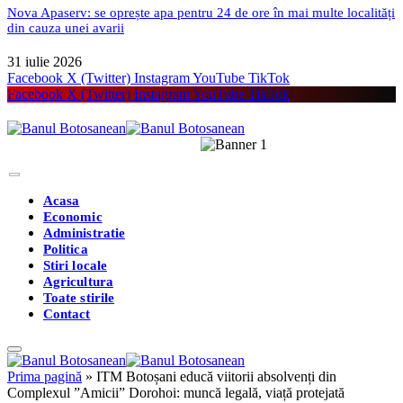
Nova Apaserv: se oprește apa pentru 24 de ore în mai multe localități
din cauza unei avarii
31 iulie 2026
Facebook
X (Twitter)
Instagram
YouTube
TikTok
Facebook
X (Twitter)
Instagram
YouTube
TikTok
Acasa
Economic
Administratie
Politica
Stiri locale
Agricultura
Toate stirile
Contact
Prima pagină
»
ITM Botoșani educă viitorii absolvenți din
Complexul ”Amicii” Dorohoi: muncă legală, viață protejată