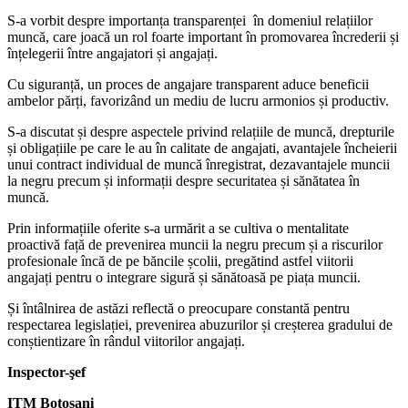
S-a vorbit despre importanța transparenței în domeniul relațiilor
muncă, care joacă un rol foarte important în promovarea încrederii și
înțelegerii între angajatori și angajați.
Cu siguranță, un proces de angajare transparent aduce beneficii
ambelor părți, favorizând un mediu de lucru armonios și productiv.
S-a discutat și despre aspectele privind relațiile de muncă, drepturile
și obligațiile pe care le au în calitate de angajati, avantajele încheierii
unui contract individual de muncă înregistrat, dezavantajele muncii
la negru precum și informații despre securitatea și sănătatea în
muncă.
Prin informațiile oferite s-a urmărit a se cultiva o mentalitate
proactivă față de prevenirea muncii la negru precum și a riscurilor
profesionale încă de pe băncile școlii, pregătind astfel viitorii
angajați pentru o integrare sigură și sănătoasă pe piața muncii.
Și întâlnirea de astăzi reflectă o preocupare constantă pentru
respectarea legislației, prevenirea abuzurilor și creșterea gradului de
conștientizare în rândul viitorilor angajați.
Inspector-şef
ITM Botoșani