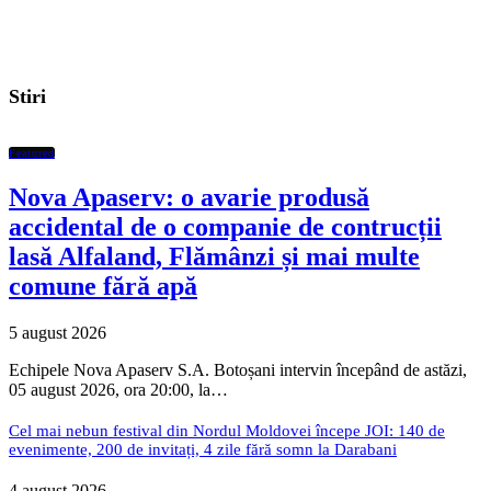
Stiri
Featured
Nova Apaserv: o avarie produsă
accidental de o companie de contrucții
lasă Alfaland, Flămânzi și mai multe
comune fără apă
5 august 2026
Echipele Nova Apaserv S.A. Botoșani intervin începând de astăzi,
05 august 2026, ora 20:00, la…
Cel mai nebun festival din Nordul Moldovei începe JOI: 140 de
evenimente, 200 de invitați, 4 zile fără somn la Darabani
4 august 2026