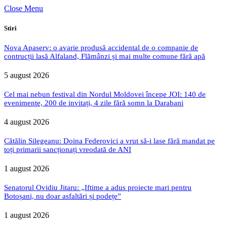
Close Menu
Stiri
Nova Apaserv: o avarie produsă accidental de o companie de
contrucții lasă Alfaland, Flămânzi și mai multe comune fără apă
5 august 2026
Cel mai nebun festival din Nordul Moldovei începe JOI: 140 de
evenimente, 200 de invitați, 4 zile fără somn la Darabani
4 august 2026
Cătălin Silegeanu: Doina Federovici a vrut să-i lase fără mandat pe
toți primarii sancționați vreodată de ANI
1 august 2026
Senatorul Ovidiu Jitaru: „Iftime a adus proiecte mari pentru
Botoșani, nu doar asfaltări și podețe”
1 august 2026