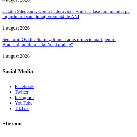
Cătălin Silegeanu: Doina Federovici a vrut să-i lase fără mandat pe
toți primarii sancționați vreodată de ANI
1 august 2026
Senatorul Ovidiu Jitaru: „Iftime a adus proiecte mari pentru
Botoșani, nu doar asfaltări și podețe”
1 august 2026
Social Media
Facebook
Twitter
Instagram
YouTube
TikTok
Stiri noi