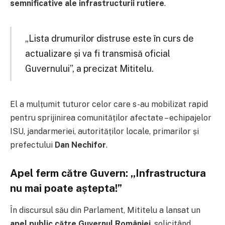
semnificative ale infrastructurii rutiere
.
„Lista drumurilor distruse este în curs de
actualizare și va fi transmisă oficial
Guvernului”, a precizat Mititelu.
El a mulțumit tuturor celor care s-au mobilizat rapid
pentru sprijinirea comunităților afectate – echipajelor
ISU, jandarmeriei, autorităților locale, primarilor și
prefectului
Dan Nechifor
.
Apel ferm către Guvern: „Infrastructura
nu mai poate aștepta!”
În discursul său din Parlament, Mititelu a lansat un
apel public către Guvernul României
, solicitând