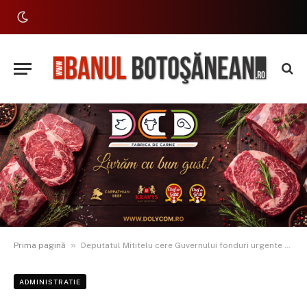
»
Prima pagină
Deputatul Mititelu cere Guvernului fonduri urgente pentru drumurile distruse de inundații în județul Botoșani
ADMINISTRATIE