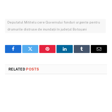
Deputatul Mititelu cere Guvernului fonduri urgente pentru
drumurile distruse de inundații în județul Botoșani
Facebook
Twitter
Pinterest
LinkedIn
Tumblr
Email
RELATED
POSTS