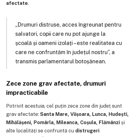
afectate
.
„Drumuri distruse, acces îngreunat pentru
salvatori, copii care nu pot ajunge la
școală și oameni izolați – este realitatea cu
care ne confruntăm în județul nostru”, a
transmis parlamentarul botoșănean.
Zece zone grav afectate, drumuri
impracticabile
Potrivit acestuia, cel puțin zece zone din județ sunt
grav afectate:
Santa Mare, Viișoara, Lunca, Hudești,
Mihălășeni, Pomârla, Mileanca, Coșula, Flămânzi
și
alte localități se confruntă cu
distrugeri