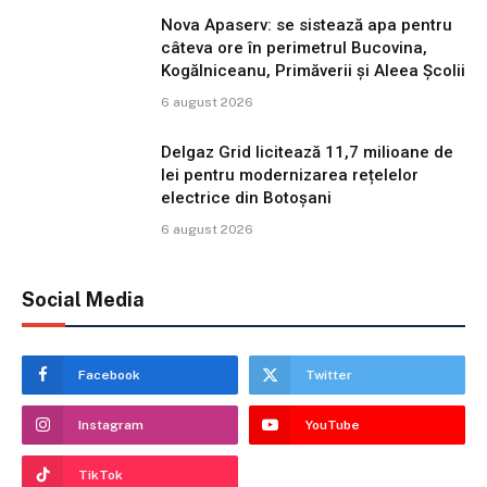
Nova Apaserv: se sistează apa pentru
câteva ore în perimetrul Bucovina,
Kogălniceanu, Primăverii și Aleea Școlii
6 august 2026
Delgaz Grid licitează 11,7 milioane de
lei pentru modernizarea rețelelor
electrice din Botoșani
6 august 2026
Social Media
Facebook
Twitter
Instagram
YouTube
TikTok