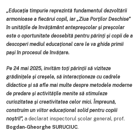
„Educația timpurie reprezintă fundamentul dezvoltării
armonioase a fiecărui copil, iar „Ziua Porților Deschise”
în unitățile de învățământ antepreșcolar și preșcolar
este o oportunitate deosebită pentru părinți și copii de a
descoperi mediul educațional care le va ghida primii
pași în procesul de învățare.
Pe 24 mai 2025, invităm toți părinții să viziteze
grădinițele și creșele, să interacționeze cu cadrele
didactice și să afle mai multe despre metodele moderne
de predare și activitățile menite să stimuleze
curiozitatea și creativitatea celor mici. Împreună,
construim un viitor educațional solid pentru copiii
noștri!”,
a declarat inspectorul școlar general, prof.
Bogdan-Gheorghe SURUCIUC
.