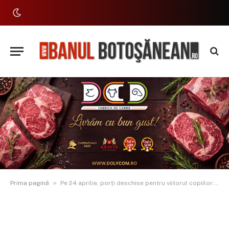
»
Prima pagină
Pe 24 aprilie, porți deschise pentru viitorul copiilor: grădinițele și creșele din Botoșani își prezintă oferta educațională