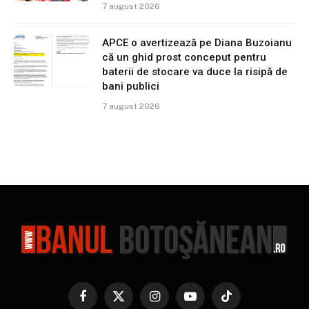
7 august 2026
APCE o avertizează pe Diana Buzoianu
că un ghid prost conceput pentru
baterii de stocare va duce la risipă de
bani publici
7 august 2026
Facebook
X
Instagram
YouTube
TikTok