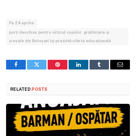
Pe 24 aprilie
porți deschise pentru viitorul copiilor: grădinițele și
creșele din Botoșani își prezintă oferta educațională
Facebook
Twitter
Pinterest
LinkedIn
Tumblr
Email
RELATED
POSTS