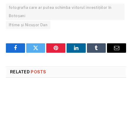
fotografia care ar putea schimba viitorul investițiilor în
Botoșani
Iftime și Nicușor Dan
Facebook
Twitter
Pinterest
LinkedIn
Tumblr
Email
RELATED
POSTS