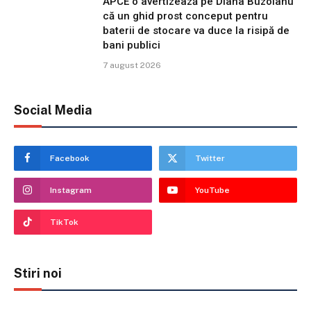
APCE o avertizează pe Diana Buzoianu
că un ghid prost conceput pentru
baterii de stocare va duce la risipă de
bani publici
7 august 2026
Social Media
Facebook
Twitter
Instagram
YouTube
TikTok
Stiri noi