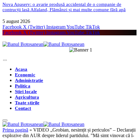
Nova Apaserv: o avarie produsă accidental de o companie de
contrucții lasă Alfaland, Flămânzi și mai multe comune fără apă
5 august 2026
Facebook
X (Twitter)
Instagram
YouTube
TikTok
Facebook
X (Twitter)
Instagram
YouTube
TikTok
Acasa
Economic
Administratie
Politica
Stiri locale
Agricultura
Toate stirile
Contact
Prima pagină
»
VIDEO „Grobian, nesimțit și periculos” – Declarații
explozive din AUR despre liderul partidului. ”Mă simt vinovat că l-