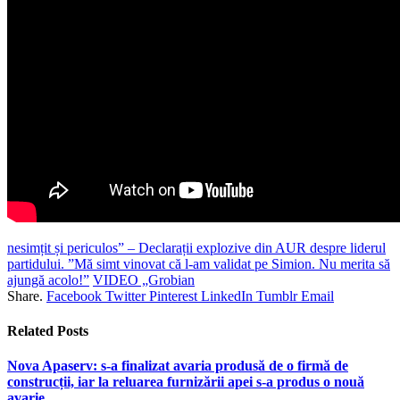
nesimțit și periculos” – Declarații explozive din AUR despre liderul
partidului. ”Mă simt vinovat că l-am validat pe Simion. Nu merita să
ajungă acolo!”
VIDEO „Grobian
Share.
Facebook
Twitter
Pinterest
LinkedIn
Tumblr
Email
Related
Posts
Nova Apaserv: s-a finalizat avaria produsă de o firmă de
construcții, iar la reluarea furnizării apei s-a produs o nouă
avarie