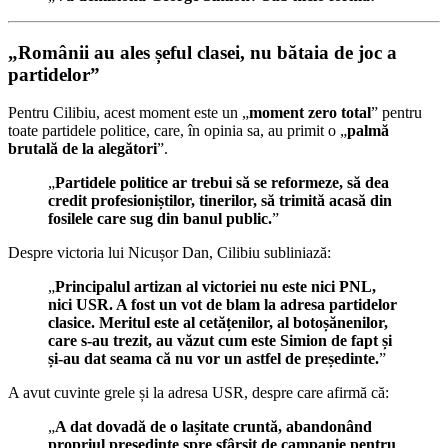
„Românii au ales șeful clasei, nu bătaia de joc a
partidelor”
Pentru Cilibiu, acest moment este un „
moment zero total
” pentru
toate partidele politice, care, în opinia sa, au primit o „
palmă
brutală de la alegători
”.
„
Partidele politice ar trebui să se reformeze, să dea
credit profesioniștilor, tinerilor, să trimită acasă din
fosilele care sug din banul public.
”
Despre victoria lui Nicușor Dan, Cilibiu subliniază:
„
Principalul artizan al victoriei nu este nici PNL,
nici USR. A fost un vot de blam la adresa partidelor
clasice. Meritul este al cetățenilor, al botoșănenilor,
care s-au trezit, au văzut cum este Simion de fapt și
și-au dat seama că nu vor un astfel de președinte.
”
A avut cuvinte grele și la adresa USR, despre care afirmă că:
„
A dat dovadă de o lașitate cruntă, abandonând
propriul președinte spre sfârșit de campanie pentru