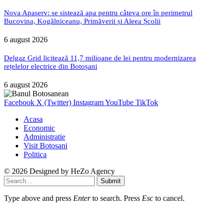
Nova Apaserv: se sistează apa pentru câteva ore în perimetrul
Bucovina, Kogălniceanu, Primăverii și Aleea Școlii
6 august 2026
Delgaz Grid licitează 11,7 milioane de lei pentru modernizarea
rețelelor electrice din Botoșani
6 august 2026
Facebook
X (Twitter)
Instagram
YouTube
TikTok
Acasa
Economic
Administratie
Visit Botosani
Politica
© 2026 Designed by
HeZo Agency
Submit
Type above and press
Enter
to search. Press
Esc
to cancel.