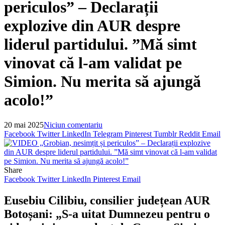
periculos” – Declarații
explozive din AUR despre
liderul partidului. ”Mă simt
vinovat că l-am validat pe
Simion. Nu merita să ajungă
acolo!”
20 mai 2025
Niciun comentariu
Facebook
Twitter
LinkedIn
Telegram
Pinterest
Tumblr
Reddit
Email
Share
Facebook
Twitter
LinkedIn
Pinterest
Email
Eusebiu Cilibiu, consilier județean AUR
Botoșani: „S-a uitat Dumnezeu pentru o