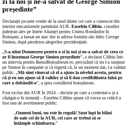
zi la noi și ne-a salvat de George Simion
președinte”
Declarații șocante venite de la unul dintre cei care a cunoscut din
interior mecanismele partidului AUR.
Eusebiu Cilibiu
, consilier
județean ales pe listele Alianței pentru Unirea Românilor în
Botoșani, a lansat un atac dur la adresa fostului său lider, George
Simion, după pierderea alegerilor prezidențiale.
„
S-a uitat Dumnezeu pentru o zi la noi și ne-a salvat de ceea ce
ar fi însemnat George Simion președinte
”, a declarat Cilibiu într-
un interviu pentru
BanulBotoșănean.ro
, precizând că nu l-a susținut
pe Simion în campanie și că regretă că, la un moment dat, l-a validat
public. „
Mă simt vinovat că el a ajuns la nivelul acesta, pentru
că și eu am ajuns să îl validez și să îi dau credibilitatea falsă pe
care a dobândit-o
”, a spus consilierul botoșănean.
Fost exclus din AUR în 2024 – decizie pe care a contestat-o și a
câștigat-o în instanță – Eusebiu Cilibiu spune că vocea sa critică a
fost una de avertisment public:
„
Oameni buni, nu este în regulă! Sunt lupi în blăni
de oaie cei de la AUR, cei care ar trebui să se
întâmple schimbarea.
”