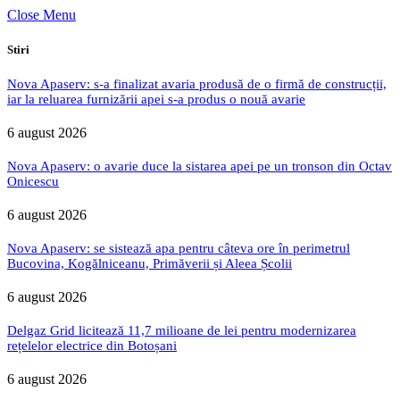
Close Menu
Stiri
Nova Apaserv: s-a finalizat avaria produsă de o firmă de construcții,
iar la reluarea furnizării apei s-a produs o nouă avarie
6 august 2026
Nova Apaserv: o avarie duce la sistarea apei pe un tronson din Octav
Onicescu
6 august 2026
Nova Apaserv: se sistează apa pentru câteva ore în perimetrul
Bucovina, Kogălniceanu, Primăverii și Aleea Școlii
6 august 2026
Delgaz Grid licitează 11,7 milioane de lei pentru modernizarea
rețelelor electrice din Botoșani
6 august 2026