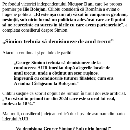
Pe fondul victoriei independentului
Nicușor Dan
, care l-a propus
premier pe
Ilie Bolojan
, Cilibiu consideră că România a evitat o
tragedie politică. „
El este așa cum ați văzut în campanie: grobian,
nesimțit, sub nicio formă un politician adevărat care ar fi putut
să ne reprezinte cu succes în țările cu care avem parteneriate
”, a
completat consilierul despre Simion.
„Simion trebuia să demisioneze de anul trecut”
Atacul a continuat și pe linie de partid:
„
George Simion trebuia să demisioneze de la
conducerea AUR imediat după alegerile locale de
anul trecut, unde a obținut un scor rușinos,
împreună cu conducerile tuturor filialelor, cum era
Ariadna Cîrligeanu la Botoșani.
”
Cilibiu susține că scorul obținut de Simion în turul doi este artificial.
„
Am văzut în primul tur din 2024 care este scorul lui real,
undeva la 18%.
”
Mai mult, consilierul județean critică dur lipsa de asumare din partea
liderului AUR:
„
Va demisiona George Simion? Sub nicio formă!
”