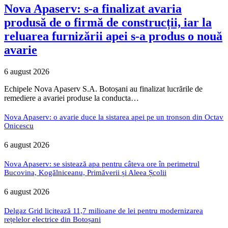
Nova Apaserv: s-a finalizat avaria
produsă de o firmă de construcții, iar la
reluarea furnizării apei s-a produs o nouă
avarie
6 august 2026
Echipele Nova Apaserv S.A. Botoșani au finalizat lucrările de
remediere a avariei produse la conducta…
Nova Apaserv: o avarie duce la sistarea apei pe un tronson din Octav
Onicescu
6 august 2026
Nova Apaserv: se sistează apa pentru câteva ore în perimetrul
Bucovina, Kogălniceanu, Primăverii și Aleea Școlii
6 august 2026
Delgaz Grid licitează 11,7 milioane de lei pentru modernizarea
rețelelor electrice din Botoșani