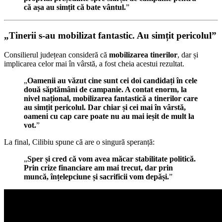
că așa au simțit că bate vântul.
”
„Tinerii s-au mobilizat fantastic. Au simțit pericolul”
Consilierul județean consideră că
mobilizarea tinerilor
, dar și
implicarea celor mai în vârstă, a fost cheia acestui rezultat.
„
Oamenii au văzut cine sunt cei doi candidați în cele
două săptămâni de campanie. A contat enorm, la
nivel național, mobilizarea fantastică a tinerilor care
au simțit pericolul. Dar chiar și cei mai în vârstă,
oameni cu cap care poate nu au mai ieșit de mult la
vot.
”
La final, Cilibiu spune că are o singură speranță:
„
Sper și cred că vom avea măcar stabilitate politică.
Prin crize financiare am mai trecut, dar prin
muncă, înțelepciune și sacrificii vom depăși.
”