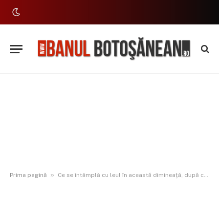
»
Prima pagină
Ce se întâmplă cu leul în această dimineaţă, după ce Nicuşor Dan a fost ales preşedinte al României