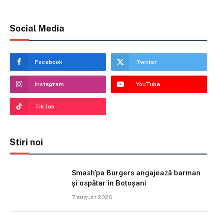
Social Media
Facebook
Twitter
Instagram
YouTube
TikTok
Stiri noi
Smash’pa Burgers angajează barman
și ospătar în Botoșani
7 august 2026