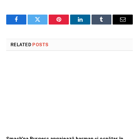
Facebook
Twitter
Pinterest
LinkedIn
Tumblr
Email
RELATED
POSTS
Smash’pa Burgers angajează barman și ospătar în