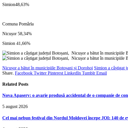
Simion48,63%
Comuna Pomârla
Nicușor 58,34%
Simion 41,66%
Nicușor a bătut în municipiile Botoșani și Dorohoi
Simion a câștigat 
Share.
Facebook
Twitter
Pinterest
LinkedIn
Tumblr
Email
Related
Posts
Nova Apaserv: o avarie produsă accidental de o companie de cont
5 august 2026
Cel mai nebun festival din Nordul Moldovei începe JOI: 140 de ev