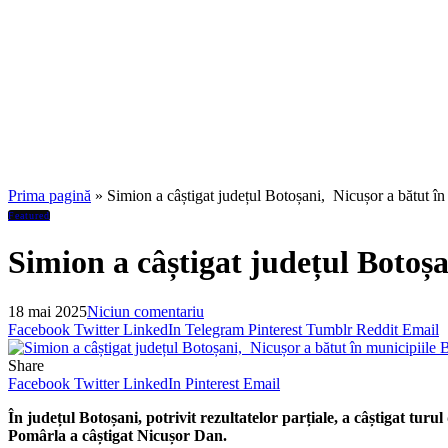
Prima pagină
»
Simion a câștigat județul Botoșani, Nicușor a bătut în
Featured
Simion a câștigat județul Botoșa
18 mai 2025
Niciun comentariu
Facebook
Twitter
LinkedIn
Telegram
Pinterest
Tumblr
Reddit
Email
Share
Facebook
Twitter
LinkedIn
Pinterest
Email
În județul Botoșani, potrivit rezultatelor parțiale, a câștigat tur
Pomârla a câștigat Nicușor Dan.