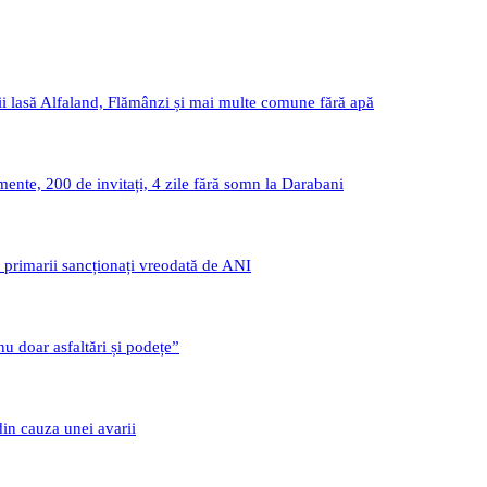
i lasă Alfaland, Flămânzi și mai multe comune fără apă
nte, 200 de invitați, 4 zile fără somn la Darabani
i primarii sancționați vreodată de ANI
u doar asfaltări și podețe”
din cauza unei avarii