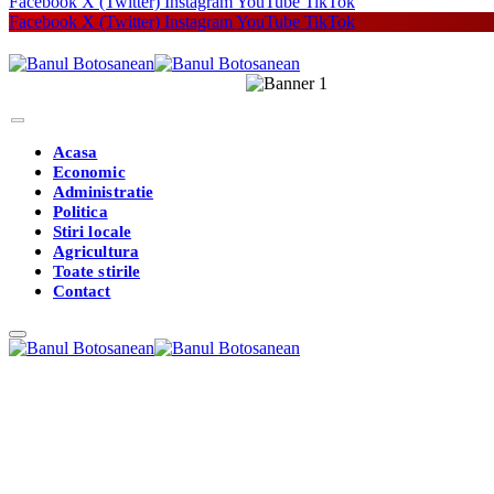
Facebook
X (Twitter)
Instagram
YouTube
TikTok
Facebook
X (Twitter)
Instagram
YouTube
TikTok
Acasa
Economic
Administratie
Politica
Stiri locale
Agricultura
Toate stirile
Contact