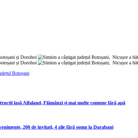
județul Botoșani
rucții lasă Alfaland, Flămânzi și mai multe comune fără apă
enimente, 200 de invitați, 4 zile fără somn la Darabani