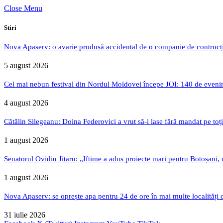
Close Menu
Stiri
Nova Apaserv: o avarie produsă accidental de o companie de contrucți
5 august 2026
Cel mai nebun festival din Nordul Moldovei începe JOI: 140 de evenime
4 august 2026
Cătălin Silegeanu: Doina Federovici a vrut să-i lase fără mandat pe toț
1 august 2026
Senatorul Ovidiu Jitaru: „Iftime a adus proiecte mari pentru Botoșani, n
1 august 2026
Nova Apaserv: se oprește apa pentru 24 de ore în mai multe localități 
31 iulie 2026