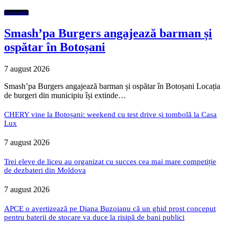
Economic
Smash’pa Burgers angajează barman și
ospătar în Botoșani
7 august 2026
Smash’pa Burgers angajează barman și ospătar în Botoșani Locația
de burgeri din municipiu își extinde…
CHERY vine la Botoșani: weekend cu test drive și tombolă la Casa
Lux
7 august 2026
Trei eleve de liceu au organizat cu succes cea mai mare competiție
de dezbateri din Moldova
7 august 2026
APCE o avertizează pe Diana Buzoianu că un ghid prost conceput
pentru baterii de stocare va duce la risipă de bani publici