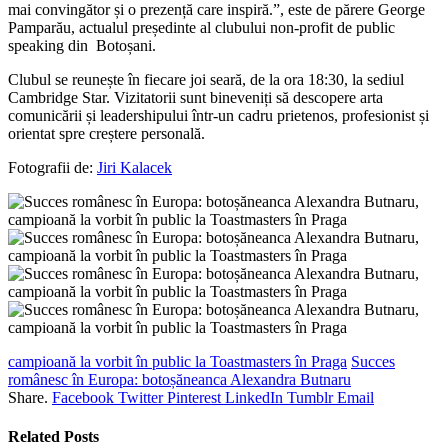
mai convingător și o prezență care inspiră.”, este de părere George
Pamparău, actualul președinte al clubului non-profit de public
speaking din Botoșani.
Clubul se reunește în fiecare joi seară, de la ora 18:30, la sediul
Cambridge Star. Vizitatorii sunt bineveniți să descopere arta
comunicării și leadershipului într-un cadru prietenos, profesionist și
orientat spre creștere personală.
Fotografii de:
Jiri Kalacek
campioană la vorbit în public la Toastmasters în Praga
Succes
românesc în Europa: botoșăneanca Alexandra Butnaru
Share.
Facebook
Twitter
Pinterest
LinkedIn
Tumblr
Email
Related
Posts