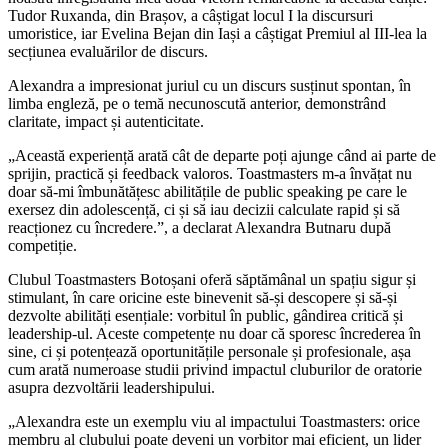
Tudor Ruxanda, din Brașov, a câștigat locul I la discursuri
umoristice, iar Evelina Bejan din Iași a câștigat Premiul al III-lea la
secțiunea evaluărilor de discurs.
Alexandra a impresionat juriul cu un discurs susținut spontan, în
limba engleză, pe o temă necunoscută anterior, demonstrând
claritate, impact și autenticitate.
„Această experiență arată cât de departe poți ajunge când ai parte de
sprijin, practică și feedback valoros. Toastmasters m-a învățat nu
doar să-mi îmbunătățesc abilitățile de public speaking pe care le
exersez din adolescență, ci și să iau decizii calculate rapid și să
reacționez cu încredere.”, a declarat Alexandra Butnaru după
competiție.
Clubul Toastmasters Botoșani oferă săptămânal un spațiu sigur și
stimulant, în care oricine este binevenit să-și descopere și să-și
dezvolte abilități esențiale: vorbitul în public, gândirea critică și
leadership-ul. Aceste competențe nu doar că sporesc încrederea în
sine, ci și potențează oportunitățile personale și profesionale, așa
cum arată numeroase studii privind impactul cluburilor de oratorie
asupra dezvoltării leadershipului.
„Alexandra este un exemplu viu al impactului Toastmasters: orice
membru al clubului poate deveni un vorbitor mai eficient, un lider