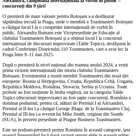
Alexandra, campioană internațională la vorbit în public –
concurenți din 9 țări!
O premieră de mare valoare pentru Botoșani s-a desfășurat
săptămâna trecută la Praga, unde o membră a Toastmasters Botoșani
a câștigat locul I la o competiție internațională de vorbit în
public.
Alexandra Butnaru este Vicepreședinte pe Educație al
clubului Toastmasters Botoșani și a obținut locul I la concursul
internațional de discursuri improvizate (Table Topics), desfășurat în
cadrul Conferinței Districtului 110 Toastmasters, care a avut loc la
Praga între 9–11 mai 2025.
După o premieră la nivel național din toamna anului 2024, a venit
prima victorie internațională din istoria clubului Toastmasters
Botoșani. Evenimentul a reunit membri Toastmasters din nouă țări
europene: Bosnia și Herțegovina, Croația, Republica Cehă, Ungaria,
Republica Moldova, România, Slovacia, Serbia și Ucraina. Toate
probele au fost susținute în limba engleză, iar la categoria Table
Topics (discursuri improvizate) au fost șapte concurenți. România a
dominat podiumul, pentru că, alături de Premiul I al Alexandrei,
Premiul al II-lea l-a câștigat George Blaga de la Toastmasters Cluj.
Premiul al III-lea i-a revenit lui Mike Smith, originar din Seattle
(SUA), în prezent președinte al Prague Business Toastmasters.
Este un podium-premieră pentru România în această categorie, țara
noastră înregistrând încă două victorii remarcabile la această ediție: