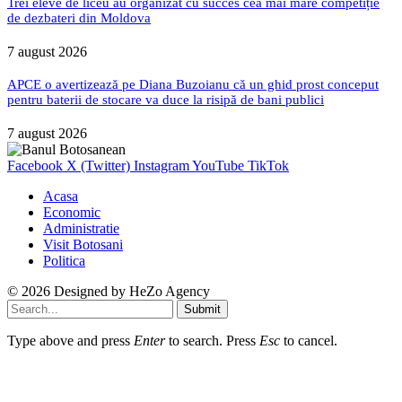
Trei eleve de liceu au organizat cu succes cea mai mare competiție
de dezbateri din Moldova
7 august 2026
APCE o avertizează pe Diana Buzoianu că un ghid prost conceput
pentru baterii de stocare va duce la risipă de bani publici
7 august 2026
Facebook
X (Twitter)
Instagram
YouTube
TikTok
Acasa
Economic
Administratie
Visit Botosani
Politica
© 2026 Designed by
HeZo Agency
Submit
Type above and press
Enter
to search. Press
Esc
to cancel.