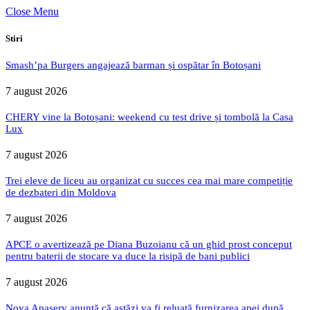
Close Menu
Stiri
Smash’pa Burgers angajează barman și ospătar în Botoșani
7 august 2026
CHERY vine la Botoșani: weekend cu test drive și tombolă la Casa
Lux
7 august 2026
Trei eleve de liceu au organizat cu succes cea mai mare competiție
de dezbateri din Moldova
7 august 2026
APCE o avertizează pe Diana Buzoianu că un ghid prost conceput
pentru baterii de stocare va duce la risipă de bani publici
7 august 2026
Nova Apaserv anunță că astăzi va fi reluată furnizarea apei după