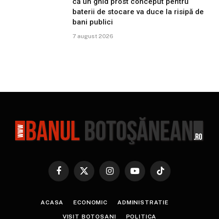
că un ghid prost conceput pentru
baterii de stocare va duce la risipă de
bani publici
7 august 2026
Facebook
X
Instagram
YouTube
TikTok
(Twitter)
ACASA
ECONOMIC
ADMINISTRATIE
VISIT BOTOSANI
POLITICA