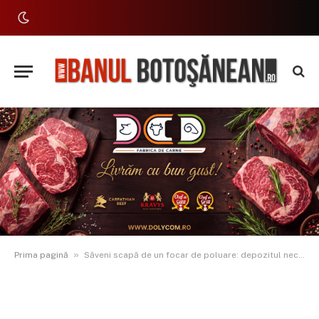
»
Prima pagină
Săveni scapă de un focar de poluare: depozitul neconform preluat de Administrația Fondului pentru Mediu