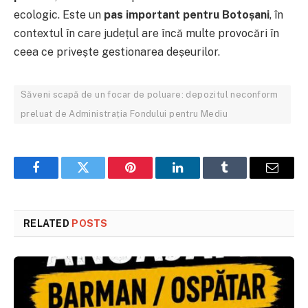
ecologic. Este un
pas important pentru Botoșani
, în
contextul în care județul are încă multe provocări în
ceea ce privește gestionarea deșeurilor.
Săveni scapă de un focar de poluare: depozitul neconform
preluat de Administrația Fondului pentru Mediu
Facebook
Twitter
Pinterest
LinkedIn
Tumblr
Email
RELATED
POSTS