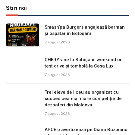
Stiri noi
Smash’pa Burgers angajează barman
și ospătar în Botoșani
7 august 2026
CHERY vine la Botoșani: weekend cu
test drive și tombolă la Casa Lux
7 august 2026
Trei eleve de liceu au organizat cu
succes cea mai mare competiție de
dezbateri din Moldova
7 august 2026
APCE o avertizează pe Diana Buzoianu