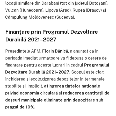
locații similare din Darabani (tot din județul Botoșani),
Vulcan (Hunedoara), Lipova (Arad), Rupea (Brașov) și
Câmpulung Moldovenesc (Suceava).
Finanțare prin Programul Dezvoltare
Durabilă 2021–2027
Președintele AFM,
Florin Bănică
, a anunțat că în
perioada imediat următoare va fi depusă o cerere de
finanțare pentru aceste lucrări în cadrul
Programului
Dezvoltare Durabilă 2021–2027
. Scopul este clar:
închiderea și ecologizarea depozitelor în termenele
stabilite și, implicit,
atingerea țintelor naționale
privind economia circulară
și
reducerea cantității de
deșeuri municipale eliminate prin depozitare sub
pragul de 10%
.