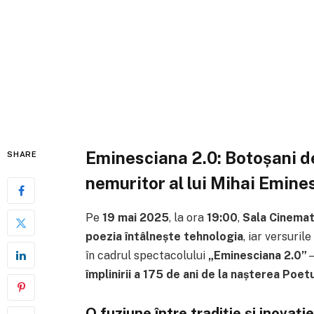
Eminesciana 2.0: Botoșani de
SHARE
nemuritor al lui Mihai Emine
Pe
19 mai 2025
, la ora
19:00
,
Sala Cinemat
poezia întâlnește tehnologia
, iar versurile
în cadrul spectacolului
„Eminesciana 2.0”
–
împlinirii a 175 de ani de la nașterea Poet
O fuziune între tradiție și inovație