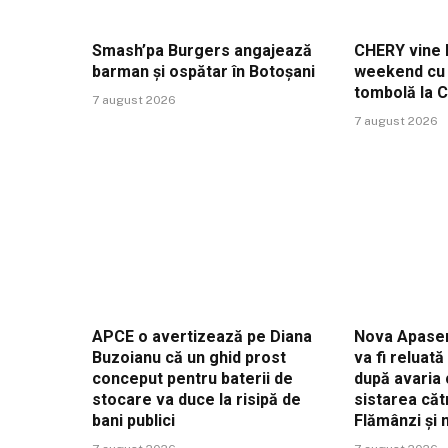
Smash’pa Burgers angajează
CHERY vine l
barman și ospătar în Botoșani
weekend cu t
tombolă la 
7 august 2026
7 august 2026
APCE o avertizează pe Diana
Nova Apaser
Buzoianu că un ghid prost
va fi reluat
conceput pentru baterii de
după avaria 
stocare va duce la risipă de
sistarea căt
bani publici
Flămânzi și