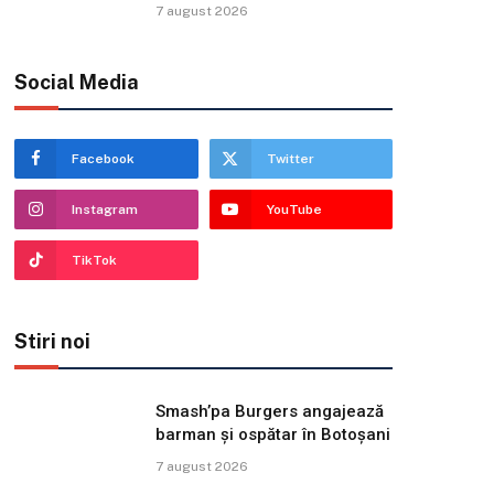
7 august 2026
Social Media
Facebook
Twitter
Instagram
YouTube
TikTok
Stiri noi
Smash’pa Burgers angajează
barman și ospătar în Botoșani
7 august 2026