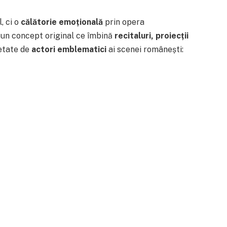
, ci o
călătorie emoțională
prin opera
r-un concept original ce îmbină
recitaluri, proiecții
retate de
actori emblematici
ai scenei românești: