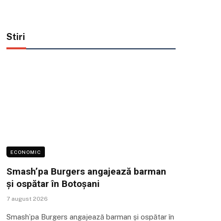
Stiri
ECONOMIC
Smash’pa Burgers angajează barman
și ospătar în Botoșani
7 august 2026
Smash’pa Burgers angajează barman și ospătar în