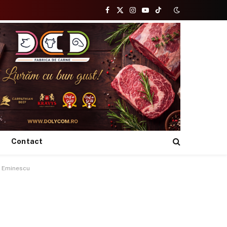
Facebook
X
Instagram
YouTube
TikTok
(Twitter)
Contact
ru Eminescu