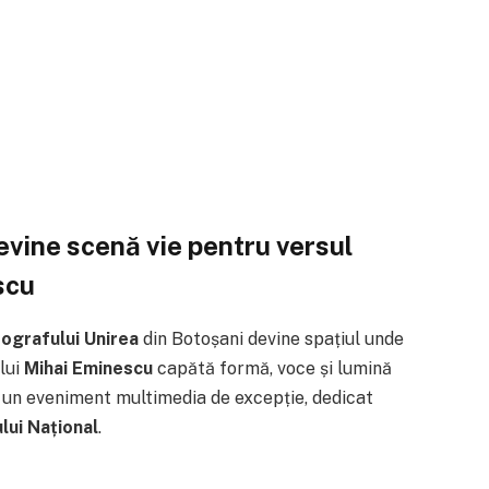
vine scenă vie pentru versul
scu
ografului Unirea
din Botoșani devine spațiul unde
 lui
Mihai Eminescu
capătă formă, voce și lumină
 un eveniment multimedia de excepție, dedicat
ului Național
.