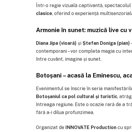
Într-o regie vizuală captivantă, spectacolu
clasice
, oferind o experiență multisenzoria
Armonie în sunet: muzică live cu 
Diana Jipa (vioară)
și
Ștefan Doniga (pian)
–
contemporani – vor completa magia cu interp
între cuvânt, imagine și sunet.
Botoșani – acasă la Eminescu, aca
Evenimentul se înscrie în seria manifestări
Botoșaniul ca pol cultural și turistic
, atrăg
întreaga regiune. Este o ocazie rară de a t
fără a-i dilua profunzimea.
Organizat de
INNOVATE Production
cu spri