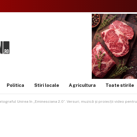
Politica
Stiri locale
Agricultura
Toate stirile
atograful Unirea în „Eminesciana 2.0”. Versuri, muzică și proiecții video pent