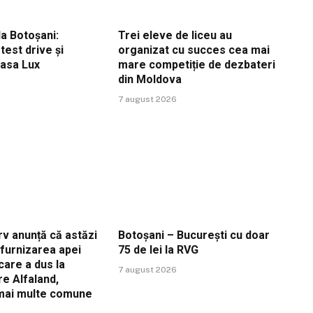
a Botoșani:
Trei eleve de liceu au
est drive și
organizat cu succes cea mai
Casa Lux
mare competiție de dezbateri
din Moldova
7 august 2026
v anunță că astăzi
Botoșani – București cu doar
ă furnizarea apei
75 de lei la RVG
care a dus la
7 august 2026
re Alfaland,
 mai multe comune