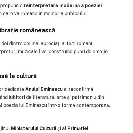
l propune o
reinterpretare modernă a poeziei
lă care va rămâne în memoria publicului.
vibrație românească
 doi dintre cei mai apreciați artiști români
retări muzicale live, construind punți de emoție
să la cultură
lor dedicate
Anului Eminescu
și reconfirmă
ând iubitori de literatură, arte și patrimoniu din
răi poezia lui Eminescu într-o formă contemporană,
jinul
Ministerului Culturii
și al
Primăriei