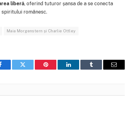
area liberă
, oferind tuturor șansa de a se conecta
 spiritului românesc.
Maia Morgenstern și Charlie Ottley
Facebook
Twitter
Pinterest
LinkedIn
Tumblr
Email